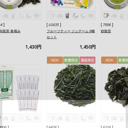
]
[
]
[
]
14
LG635
7006
烏龍茶 春摘み
フルーツティー ジュテーム 6種
鉄観音
セット
1,430円
1,450円
NEW
数量限定
通販限定
NEW
数量
]
[
]
[
]
006
6476
6216