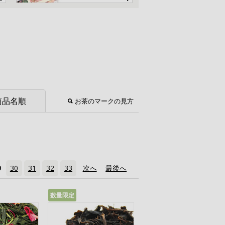
商品名順
お茶のマークの見方
9
30
31
32
33
次へ
›
最後へ
»
数量限定