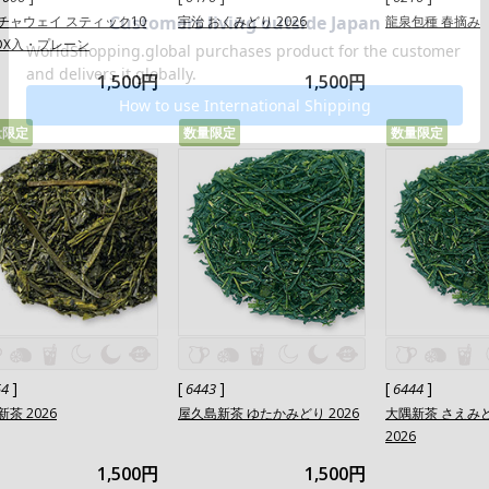
チャウェイ スティック10
宇治 おくみどり 2026
龍泉包種 春摘み
OX入・プレーン
1,500円
1,500円
量限定
数量限定
数量限定
]
[
]
[
]
54
6443
6444
茶 2026
屋久島新茶 ゆたかみどり 2026
大隅新茶 さえみ
2026
1,500円
1,500円