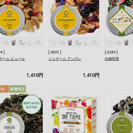
]
[
]
[
]
04
9605
8284
テーム ピュール
ジュテーム アングレ
白桃煎茶
1,410円
1,410円
EW
数量限定