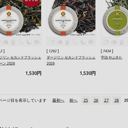
]
[
]
[
]
12
1292
7434
ジリン セカンドフラッシュ
ダージリン セカンドフラッシュ
宇治 やぶきた
ン 2026
2026
1,530円
1,530円
ページ目を表示しています
«
最初へ
‹
前へ
25
26
27
28
2