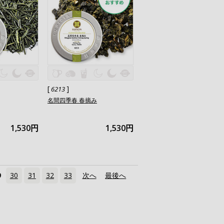
[
]
6213
名間四季春 春摘み
1,530円
1,530円
9
30
31
32
33
次へ
›
最後へ
»