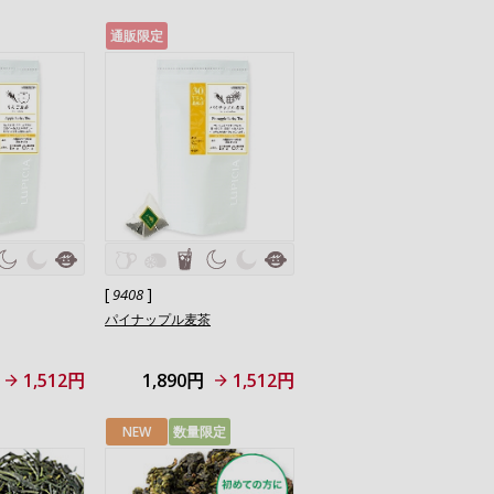
通販限定
[
]
9408
パイナップル麦茶
1,512円
1,890円
1,512円
NEW
数量限定