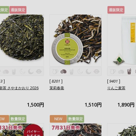
量限定
通販限定
通販限定
]
[
]
[
]
63
8201
9401
新茶 さやまかおり 2026
茉莉春毫
りんご麦茶
1,500円
1,510円
1,890円
EW
数量限定
NEW
数量限定