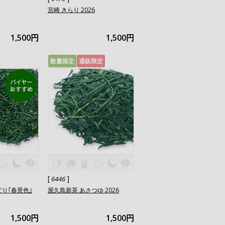
宮崎 きらり 2026
1,500円
1,500円
数量限定
通販限定
[
]
6446
どり｢春景色｣
屋久島新茶 あさつゆ 2026
1,500円
1,500円