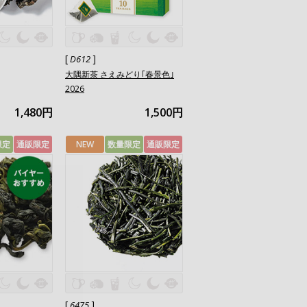
[
]
D612
大隅新茶 さえみどり｢春景色｣
2026
1,480円
1,500円
限定
通販限定
NEW
数量限定
通販限定
[
]
6475