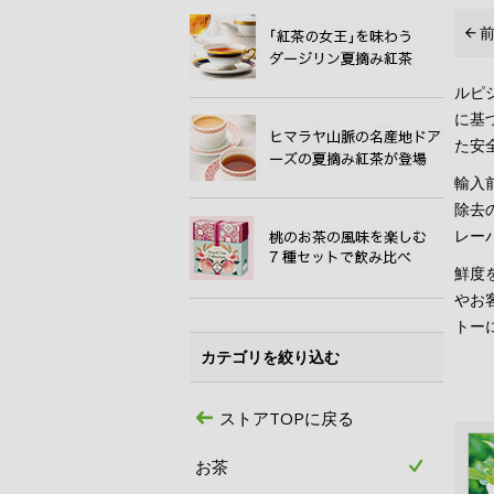
ルピ
に基
た安
輸入
除去
レー
鮮度
やお
トー
カテゴリを絞り込む
ストアTOPに戻る
お茶