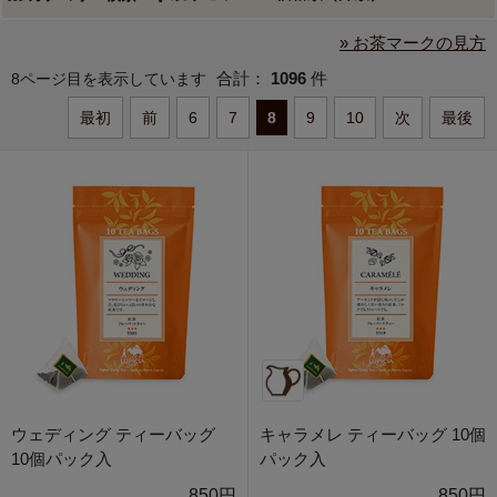
» お茶マークの見方
合計：
1096
件
8ページ目を表示しています
最初
前
6
7
8
9
10
次
最後
ウェディング ティーバッグ
キャラメレ ティーバッグ 10個
10個パック入
パック入
850円
850円