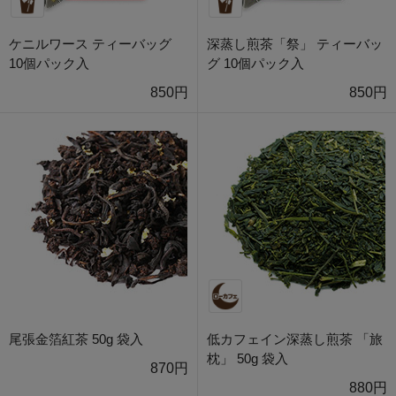
ケニルワース ティーバッグ
深蒸し煎茶「祭」 ティーバッ
10個パック入
グ 10個パック入
850円
850円
尾張金箔紅茶 50g 袋入
低カフェイン深蒸し煎茶 「旅
枕」 50g 袋入
870円
880円