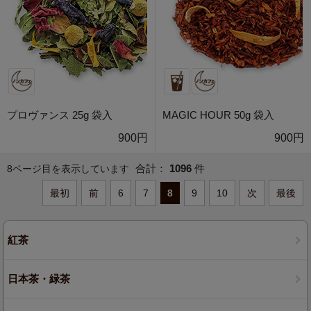
プロヴァンス 25g 袋入
MAGIC HOUR 50g 袋入
900円
900円
合計：
1096
件
8ページ目を表示しています
最初
前
6
7
8
9
10
次
最後
紅茶
日本茶・緑茶