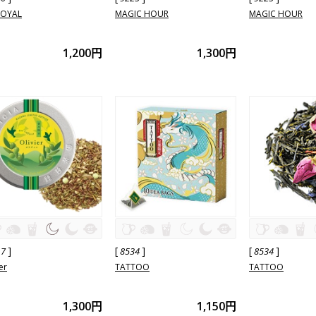
ROYAL
MAGIC HOUR
MAGIC HOUR
1,200円
1,300円
]
[
]
[
]
17
8534
8534
er
TATTOO
TATTOO
1,300円
1,150円