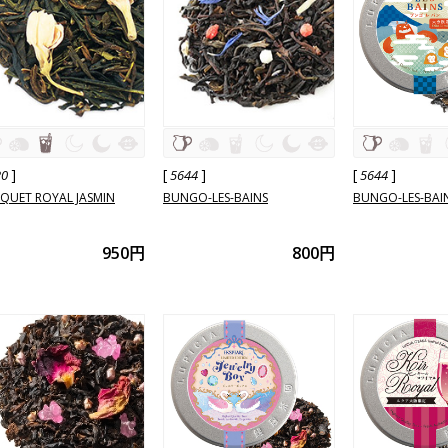
]
[
]
[
]
20
5644
5644
QUET ROYAL JASMIN
BUNGO-LES-BAINS
BUNGO-LES-BAI
950円
800円