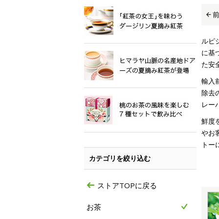
ルピ
に基
た安
輸入
除去
レー
鮮度
やお
トー
カテゴリを絞り込む
ストアTOPに戻る
お茶