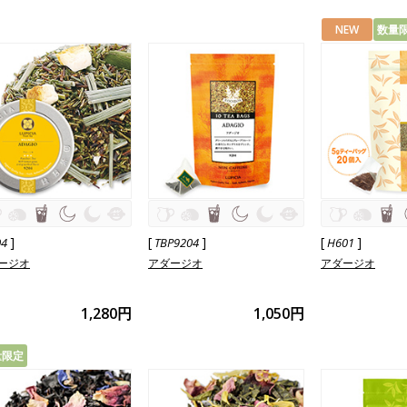
NEW
数量
]
[
]
[
]
04
TBP9204
H601
ージオ
アダージオ
アダージオ
1,280円
1,050円
量限定