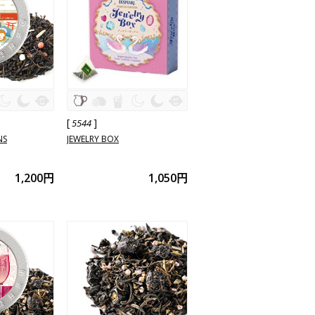
[
]
5544
NS
JEWELRY BOX
1,200円
1,050円