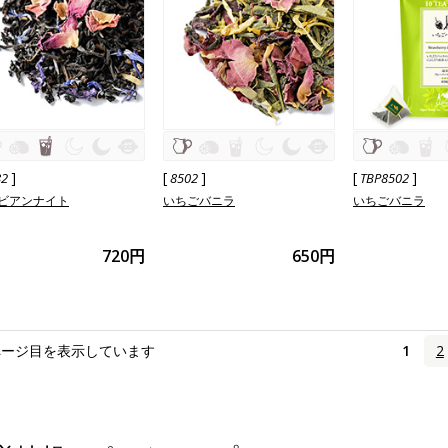
]
[
]
[
]
82
8502
TBP8502
ビアンナイト
いちごバニラ
いちごバニラ
720円
650円
ページ目を表示しています
1
2