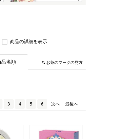
商品の詳細を表示
商品名順
お茶のマークの見方
3
4
5
6
次へ
›
最後へ
»