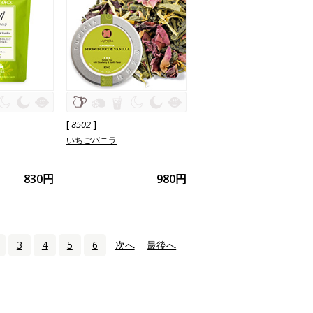
[
]
8502
いちごバニラ
830円
980円
3
4
5
6
次へ
›
最後へ
»