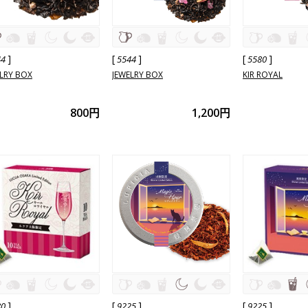
]
[
]
[
]
44
5544
5580
LRY BOX
JEWELRY BOX
KIR ROYAL
800円
1,200円
]
[
]
[
]
80
9225
9225