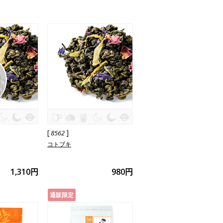
[
]
8562
コトブキ
1,310円
980円
通販限定