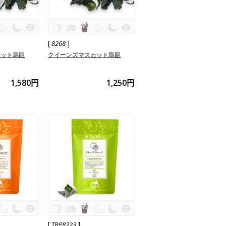
[
]
8268
カット烏龍
クイーンズマスカット烏龍
1,580円
1,250円
[
]
TBP8223