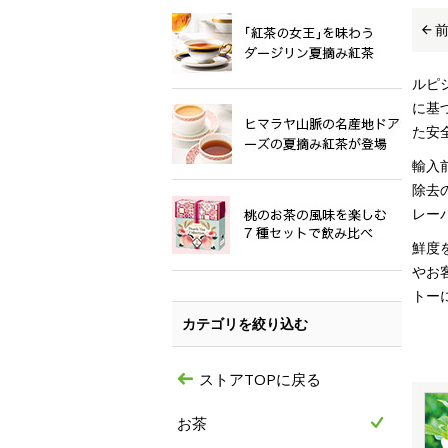
ルピ
に基
た安
輸入
除去
レー
鮮度
やお
トー
カテゴリを絞り込む
ストアTOPに戻る
お茶