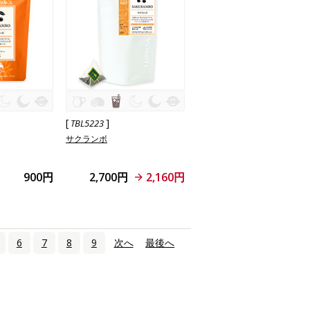
[
]
TBL5223
サクランボ
900円
2,700円
2,160円
6
7
8
9
次へ
›
最後へ
»