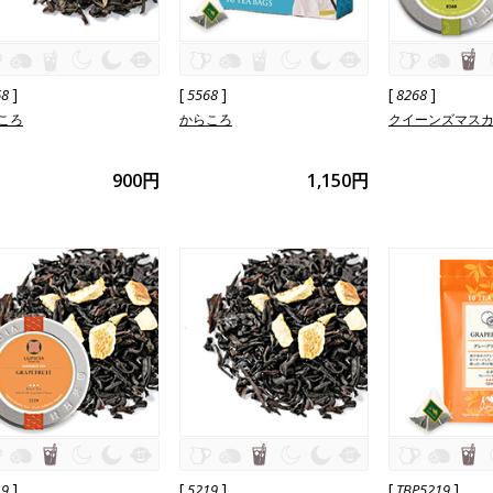
]
[
]
[
]
68
5568
8268
ころ
からころ
クイーンズマス
900円
1,150円
]
[
]
[
]
19
5219
TBP5219