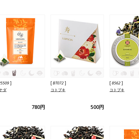
]
[
]
[
]
P5509
BT072
8562
ナダ
コトブキ
コトブキ
780円
500円