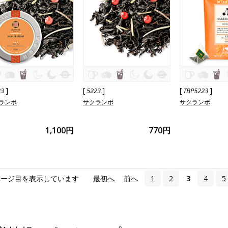
]
[
]
[
]
23
5223
TBP5223
ランボ
サクランボ
サクランボ
1,100円
770円
ページ目を表示しています
«
最初へ
‹
前へ
1
2
3
4
5