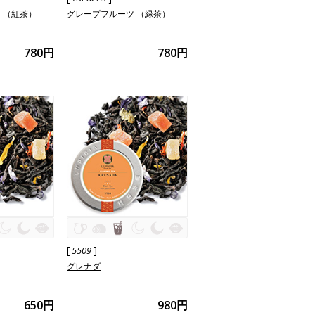
 （紅茶）
グレープフルーツ （緑茶）
780円
780円
[
]
5509
グレナダ
650円
980円