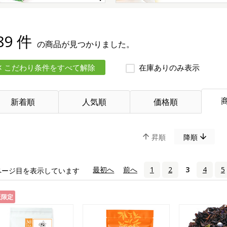
89 件
の商品が見つかりました。
こだわり条件をすべて解除
在庫ありのみ表示
新着順
人気順
価格順
昇順
降順
«
最初へ
‹
前へ
1
2
3
4
5
ページ目を表示しています
販限定