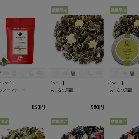
数量限定
数量限定
]
[
]
[
]
P5101
8255
8255
タヌーンティー
あまなつ烏龍
あまなつ烏龍
850円
980円
量限定
数量限定
数量限定