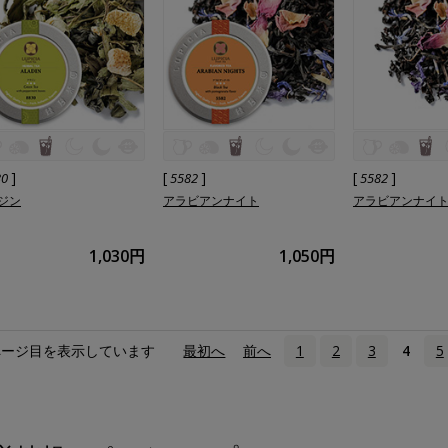
]
[
]
[
]
30
5582
5582
ジン
アラビアンナイト
アラビアンナイ
1,030円
1,050円
ページ目を表示しています
«
最初へ
‹
前へ
1
2
3
4
5