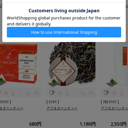
プルベリー
アフタヌーンティー
アフタヌーンテ
980円
2,800円
2,240円
通販限定
]
[
]
[
]
B5101
5101
TBL5101
タヌーンティー
アフタヌーンティー
アフタヌーンテ
680円
1,180円
2,550円