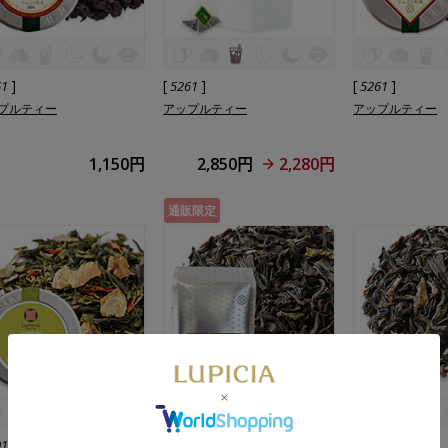
]
[
]
[
]
61
5261
5261
プルティー
アップルティー
アップルティー
1,150円
2,850円
2,280円
通販限定
]
[
]
[
]
01
5101
5101