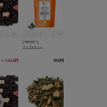
[
]
TBP5261
アップルティー
2,624円
950円