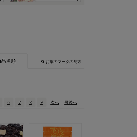
商品名順
お茶のマークの見方
6
7
8
9
次へ
›
最後へ
»