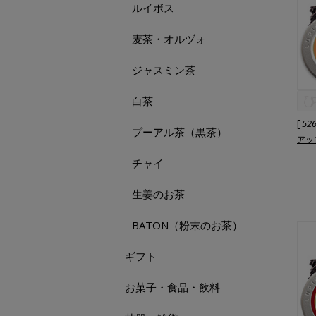
ルイボス
麦茶・オルヅォ
ジャスミン茶
白茶
[
52
プーアル茶（黒茶）
アッ
チャイ
生姜のお茶
BATON（粉末のお茶）
ギフト
お菓子・食品・飲料