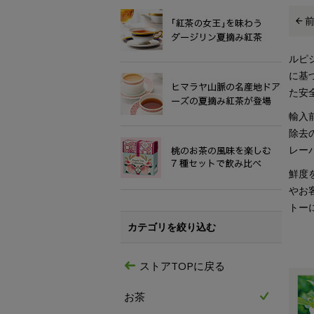
ルピ
に基
た安
輸入
除去
レー
鮮度
やお
トー
カテゴリを絞り込む
ストアTOPに戻る
お茶