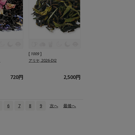
[
]
1009
ト
アリヤ, 2026-DJ2
720円
2,500円
6
7
8
9
次へ
›
最後へ
»