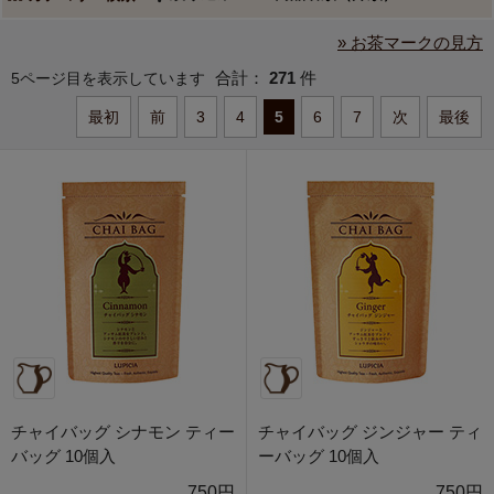
» お茶マークの見方
合計：
271
件
5ページ目を表示しています
最初
前
3
4
5
6
7
次
最後
チャイバッグ シナモン ティー
チャイバッグ ジンジャー ティ
バッグ 10個入
ーバッグ 10個入
750円
750円