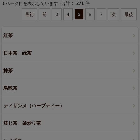
合計：
271
件
5ページ目を表示しています
最初
前
3
4
5
6
7
次
最後
紅茶
日本茶・緑茶
抹茶
烏龍茶
ティザンヌ（ハーブティー）
焙じ茶・釜炒り茶