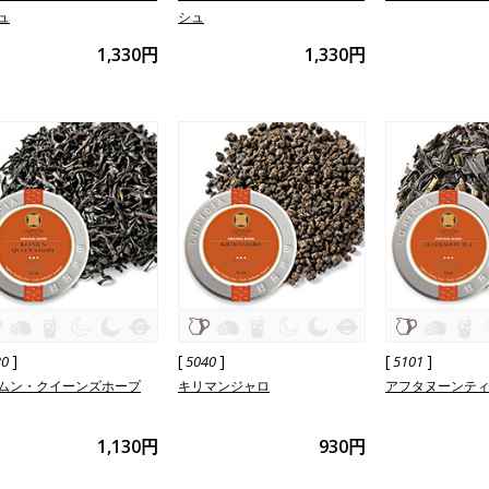
ュ
シュ
1,330円
1,330円
]
[
]
[
]
30
5040
5101
ムン・クイーンズホープ
キリマンジャロ
アフタヌーンテ
1,130円
930円