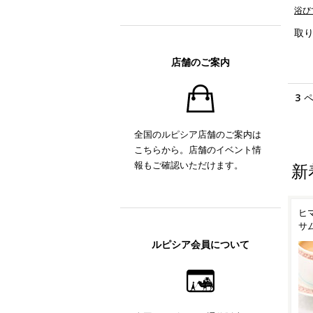
浴び
取
店舗のご案内
3
全国のルピシア店舗のご案内は
こちらから。店舗のイベント情
報もご確認いただけます。
新
リン
豊かな香りと余韻を楽しむ
ヒマラヤ山脈の名産地 アッ
伝
ダージリン夏摘み紅茶
サムとドアーズ
ル
ルピシア会員について