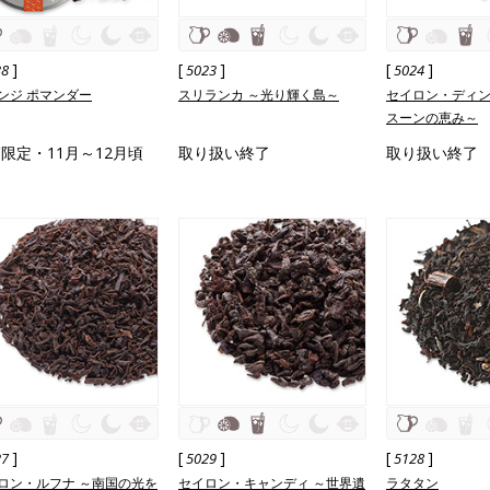
]
[
]
[
]
38
5023
5024
ンジ ポマンダー
スリランカ ～光り輝く島～
セイロン・ディン
スーンの恵み～
限定・11月～12月頃
取り扱い終了
取り扱い終了
]
[
]
[
]
27
5029
5128
ロン・ルフナ ～南国の光を
セイロン・キャンディ ～世界遺
ラタタン