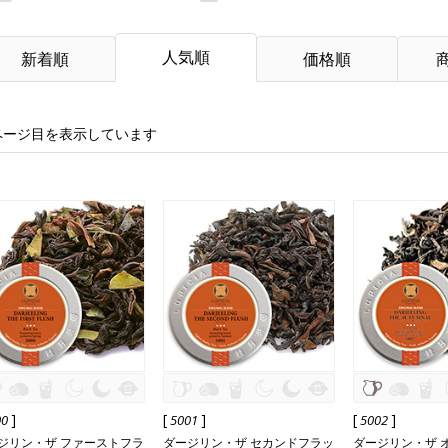
人気順
新着順
価格順
ページ目を表示しています
]
[
]
[
]
00
5001
5002
ジリン・ザ ファーストフラ
ダージリン・ザ セカンドフラッ
ダージリン・ザ 