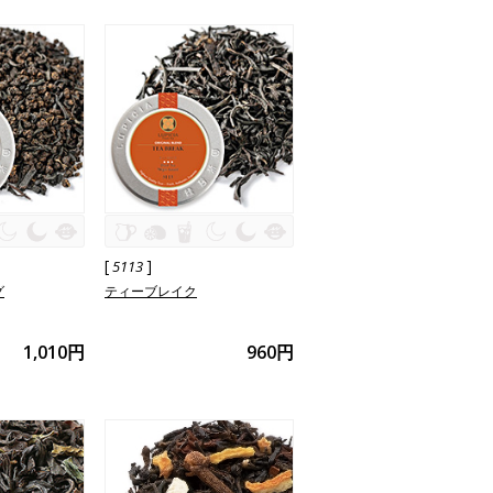
[
]
5113
グ
ティーブレイク
1,010円
960円