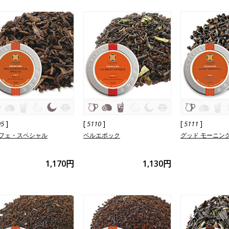
]
[
]
[
]
05
5110
5111
フェ・スペシャル
ベルエポック
グッド モーニン
1,170円
1,130円