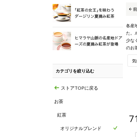
各産
た。
少な
のお
気
カテゴリを絞り込む
ストアTOPに戻る
お茶
紅茶
7
オリジナルブレンド