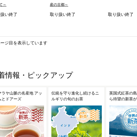
て～
産の古都～
り扱い終了
取り扱い終了
取り扱い終了
ページ目を表示しています
着情報・ピックアップ
統を守り進化し続けるニ
英国式紅茶の島セイロンか
光り輝く島スリ
ギリの旬のお茶
ら待望の新茶が到着
ロン紅茶を楽し