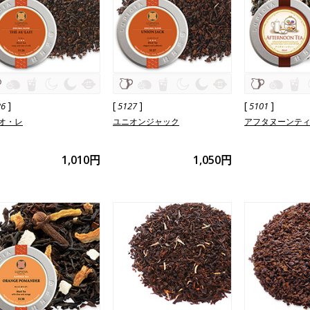
]
[
]
[
]
26
5127
5101
オ・レ
ユニオンジャック
アフタヌーンテ
1,010円
1,050円