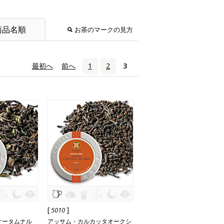
商品名順
お茶のマークの見方
«
最初へ
‹
前へ
1
2
3
[
]
5010
オータムナル
アッサム・カルカッタオークシ