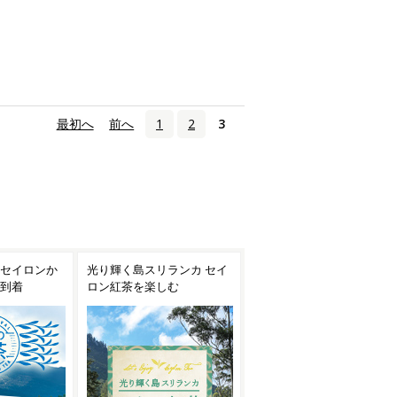
«
最初へ
‹
前へ
1
2
3
ランカ セイ
一期一会の風味 ダージリン
豊かな香りと余韻を楽しむ
む
ファーストフラッシュ
ダージリン夏摘み紅茶