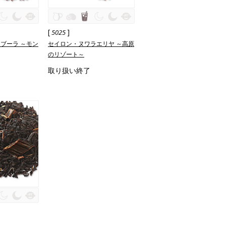
[
]
5025
ブーラ ～モン
セイロン・ヌワラエリヤ ～高原
のリゾート～
取り扱い終了