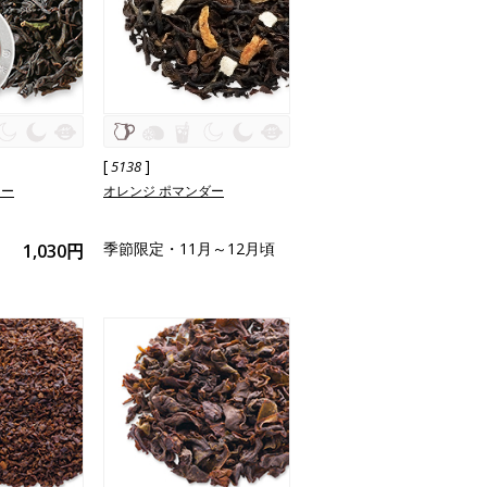
[
]
5138
ィー
オレンジ ポマンダー
季節限定・11月～12月頃
1,030円