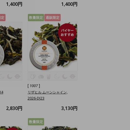
1,400円
1,400円
限定
数量限定
通販限定
[
]
1007
X4
リザヒル ムーンシャイン,
2026-DJ23
2,830円
3,130円
数量限定