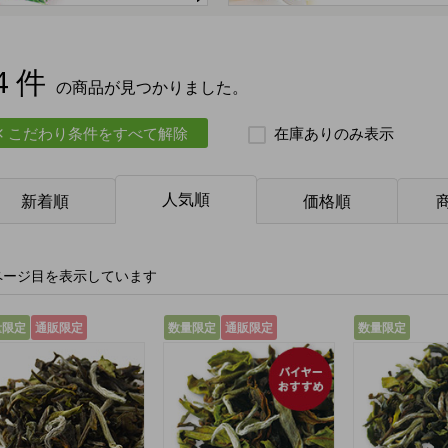
4 件
の商品が見つかりました。
こだわり条件をすべて解除
在庫ありのみ表示
人気順
新着順
価格順
ページ目を表示しています
量限定
通販限定
数量限定
通販限定
数量限定