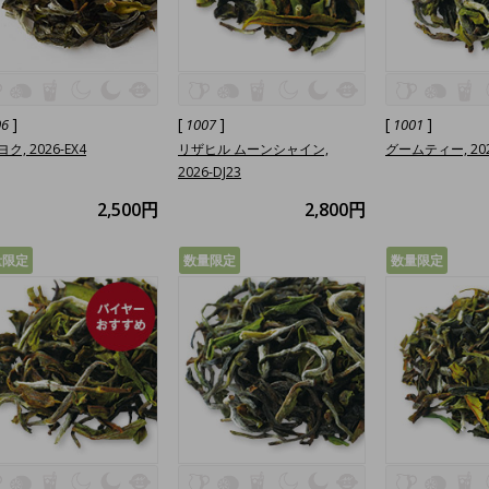
]
[
]
[
]
06
1007
1001
ク, 2026-EX4
リザヒル ムーンシャイン,
グームティー, 202
2026-DJ23
2,500円
2,800円
量限定
数量限定
数量限定