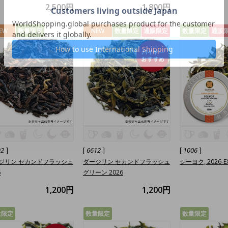
2,500円
1,800円
EW
数量限定
NEW
数量限定
通販限定
数量限定
通販
]
[
]
[
]
92
6612
1006
ジリン セカンドフラッシュ
ダージリン セカンドフラッシュ
シーヨク, 2026-E
6
グリーン 2026
1,200円
1,200円
量限定
数量限定
数量限定