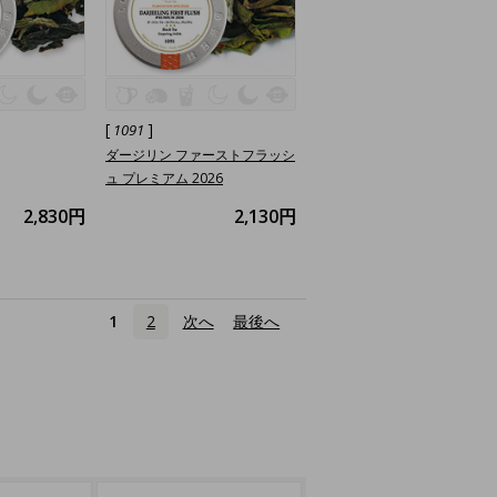
[
]
1091
ダージリン ファーストフラッシ
ュ プレミアム 2026
2,830円
2,130円
1
2
次へ
›
最後へ
»