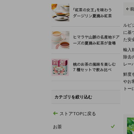
ルピ
に基
た安
輸入
除去
レー
鮮度
やお
トー
カテゴリを絞り込む
ストアTOPに戻る
お茶