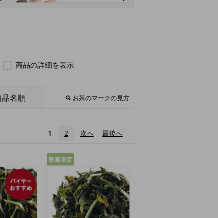
商品の詳細を表示
商品名順
お茶のマークの見方
1
2
次へ
›
最後へ
»
数量限定