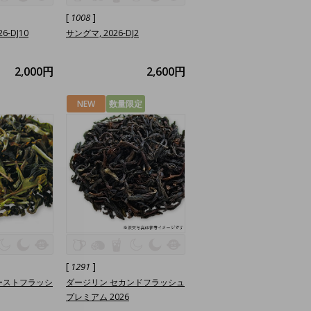
[
]
1008
6-DJ10
サングマ, 2026-DJ2
2,000円
2,600円
NEW
数量限定
[
]
1291
ーストフラッシ
ダージリン セカンドフラッシュ
プレミアム 2026