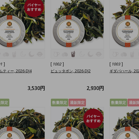
]
[
]
[
]
01
1002
1003
ティー, 2026-DJ4
ピュッタボン, 2026-DJ2
ギダパハール, 202
3,530円
2,930円
量限定
数量限定
通販限定
数量限定
通販