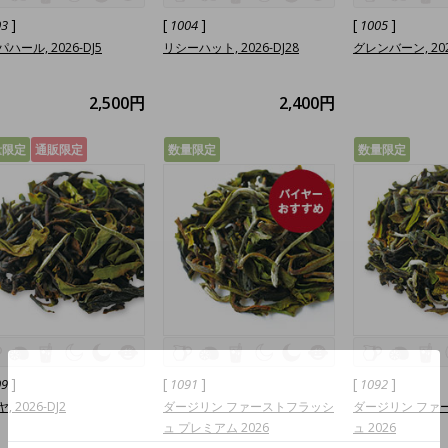
]
[
]
[
]
03
1004
1005
ハール, 2026-DJ5
リシーハット, 2026-DJ28
グレンバーン, 202
2,500円
2,400円
量限定
通販限定
数量限定
数量限定
]
[
]
[
]
09
1091
1092
, 2026-DJ2
ダージリン ファーストフラッシ
ダージリン ファ
ュ プレミアム 2026
ュ 2026