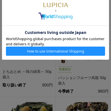
円
数量限定
とちおとめ ～苺の緑茶～ 50g
袋入
パッションフルーツ烏龍 50g
袋入
取り扱い終了
900円
今季終了
980円