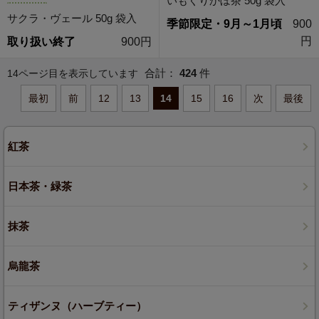
いもくりかぼ茶 50g 袋入
サクラ・ヴェール 50g 袋入
季節限定・9月～1月頃
900
円
取り扱い終了
900円
合計：
424
件
14ページ目を表示しています
最初
前
12
13
14
15
16
次
最後
紅茶
日本茶・緑茶
抹茶
烏龍茶
ティザンヌ（ハーブティー）