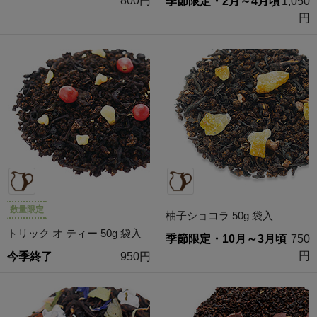
800円
季節限定・2月～4月頃
1,050
円
数量限定
柚子ショコラ 50g 袋入
トリック オ ティー 50g 袋入
季節限定・10月～3月頃
750
円
今季終了
950円