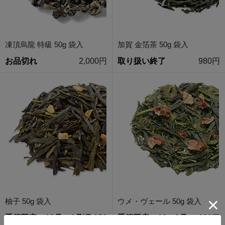
凍頂烏龍 特級 50g 袋入
加賀 金箔茶 50g 袋入
お品切れ
2,000円
取り扱い終了
980円
柚子 50g 袋入
ウメ・ヴェール 50g 袋入
季節限定・10月～1月頃
950
季節限定・12～3月
680円