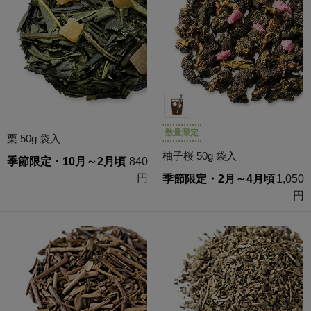
数量限定
栗 50g 袋入
柚子桜 50g 袋入
季節限定・10月～2月頃
840
円
季節限定・2月～4月頃
1,050
円