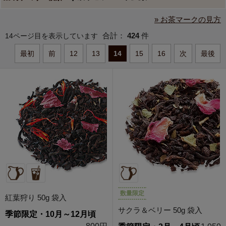
» お茶マークの見方
合計：
424
件
14ページ目を表示しています
最初
前
12
13
14
15
16
次
最後
数量限定
紅葉狩り 50g 袋入
サクラ＆ベリー 50g 袋入
季節限定・10月～12月頃