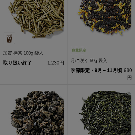
数量限定
加賀 棒茶 100g 袋入
月に咲く 50g 袋入
取り扱い終了
1,230円
季節限定・9月～11月頃
980
円