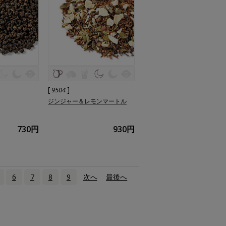
[
]
9504
ジンジャー＆レモンマートル
730円
930円
6
7
8
9
次へ
›
最後へ
»