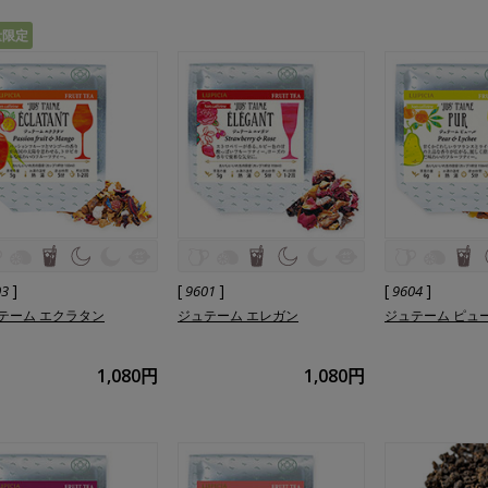
量限定
]
[
]
[
]
03
9601
9604
テーム エクラタン
ジュテーム エレガン
ジュテーム ピュ
1,080円
1,080円