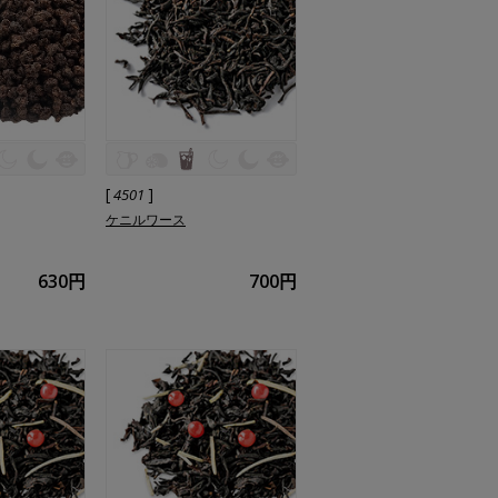
[
]
4501
ケニルワース
630円
700円