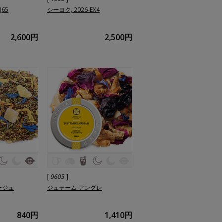
J65
シーヨク, 2026-EX4
2,600円
2,500円
[
]
9605
ージュ
ジュテーム アングレ
840円
1,410円