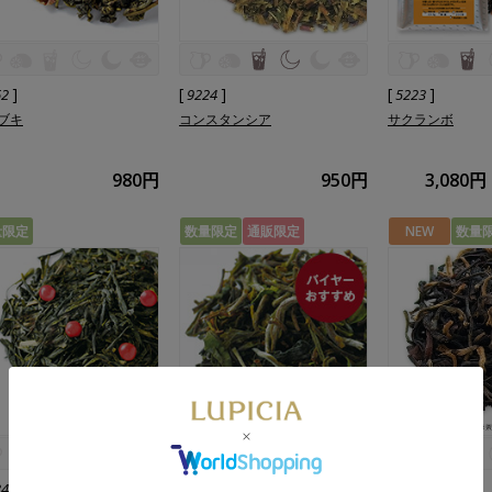
]
[
]
[
]
62
9224
5223
ブキ
コンスタンシア
サクランボ
980円
950円
3,080円
量限定
数量限定
通販限定
NEW
数量
]
[
]
[
]
34
1008
1273