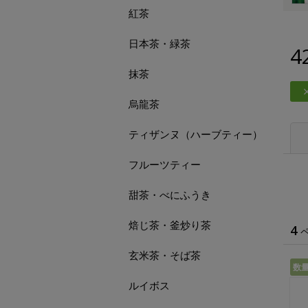
紅茶
日本茶・緑茶
4
抹茶
烏龍茶
ティザンヌ（ハーブティー）
フルーツティー
甜茶・べにふうき
焙じ茶・釜炒り茶
4
玄米茶・そば茶
数
ルイボス