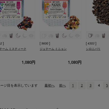
]
[
]
[
]
02
9600
4303
テーム ミスティーク
ジュテーム ミニョン
シロニバリ
1,080円
1,080円
ページ目を表示しています
«
最初へ
‹
前へ
1
2
3
4
5