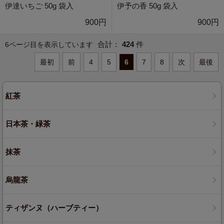
伊達いちご 50g 袋入
伊予の香 50g 袋入
900円
900円
合計：
424
件
6ページ目を表示しています
最初
前
4
5
6
7
8
次
最後
紅茶
日本茶・緑茶
抹茶
烏龍茶
ティザンヌ（ハーブティー）