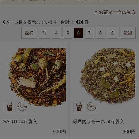
» お茶マークの見方
合計：
424
件
6ページ目を表示しています
最初
前
4
5
6
7
8
次
最後
SALUT 50g 袋入
瀬戸内リモーネ 50g 袋入
900円
900円