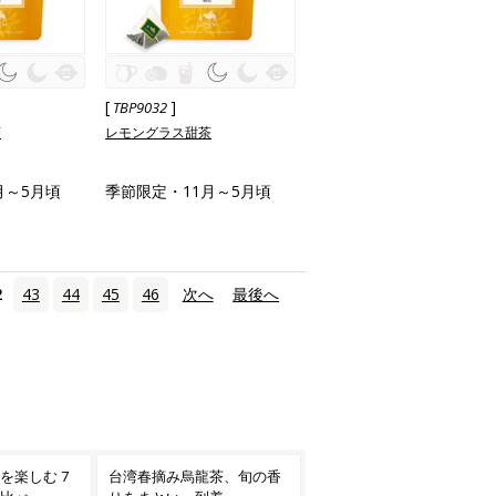
[
]
TBP9032
茶
レモングラス甜茶
月～5月頃
季節限定・11月～5月頃
2
43
44
45
46
次へ
›
最後へ
»
茶、旬の香
果実香る、爽やかな一杯 フ
夏の気軽なギフトにも アイ