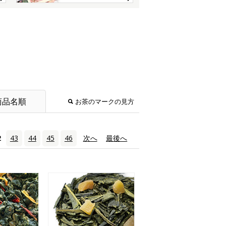
商品名順
お茶のマークの見方
2
43
44
45
46
次へ
›
最後へ
»