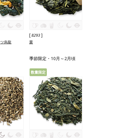
[
]
8293
ーツ烏龍
栗
季節限定・10月～2月頃
数量限定