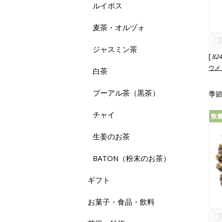
ルイボス
麦茶・オルヅォ
ジャスミン茶
[
82
ウメ
白茶
プーアル茶（黒茶）
季節
チャイ
数
生姜のお茶
BATON（粉末のお茶）
ギフト
お菓子・食品・飲料