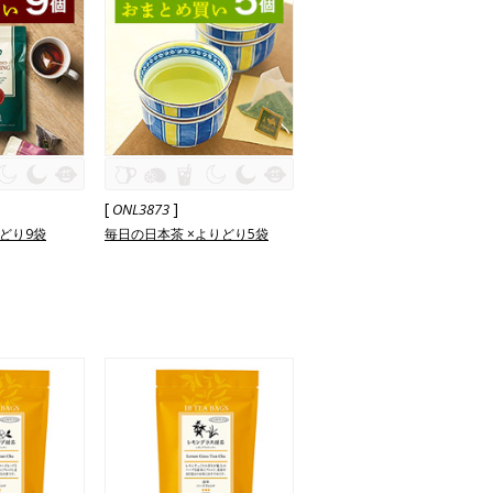
[
]
ONL3873
どり9袋
毎日の日本茶 ×よりどり5袋