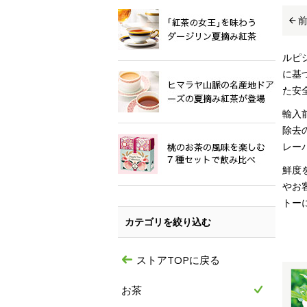
ルピ
に基
た安
輸入
除去
レー
鮮度
やお
トー
カテゴリを絞り込む
ストアTOPに戻る
お茶