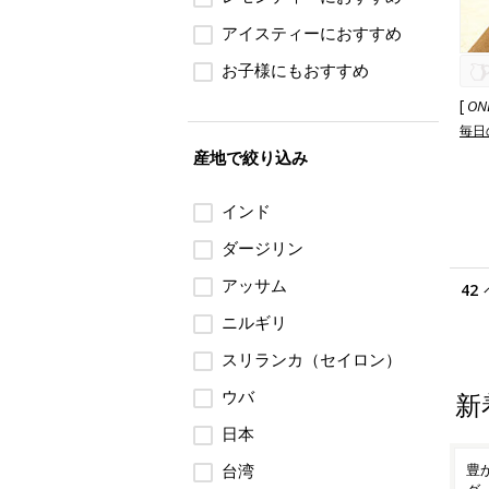
アイスティーにおすすめ
お子様にもおすすめ
[
ON
毎日
産地で絞り込み
インド
ダージリン
アッサム
42
ニルギリ
スリランカ（セイロン）
ウバ
新
日本
「ハ
宝瓶と茶杯でちょっと贅沢
台湾
豊かな香りと余韻を楽しむ
ご