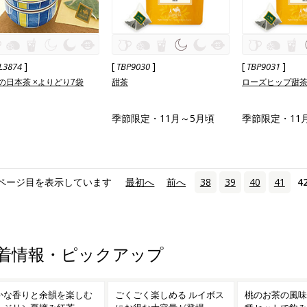
]
[
]
[
]
L3874
TBP9030
TBP9031
の日本茶 ×よりどり7袋
甜茶
ローズヒップ甜
季節限定・11月～5月頃
季節限定・11
ページ目を表示しています
«
最初へ
‹
前へ
38
39
40
41
4
着情報・ピックアップ
くごく楽しめる ルイボス
桃のお茶の風味を楽しむ 7
台湾春摘み烏龍