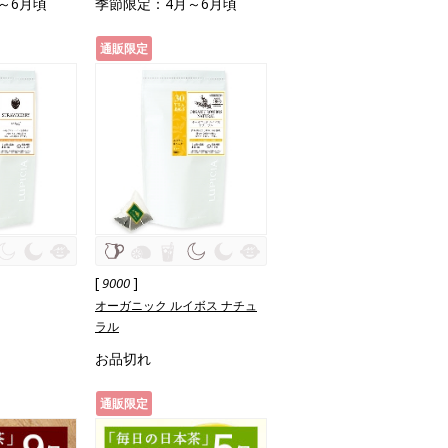
～6月頃
季節限定：4月～6月頃
通販限定
[
]
9000
オーガニック ルイボス ナチュ
ラル
お品切れ
通販限定