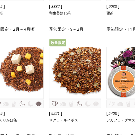
]
[
]
[
]
95
8832
9030
桜
和生姜焙じ茶
甜茶
限定・2月～4月頃
季節限定・9～2月
季節限定・11
数量限定
]
[
]
[
]
09
9221
5408
くりかぼ茶
サクラ・ルイボス
デカフェ・ダマ