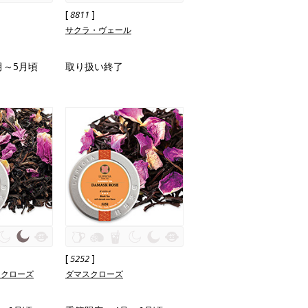
[
]
8811
サクラ・ヴェール
月～5月頃
取り扱い終了
[
]
5252
スクローズ
ダマスクローズ