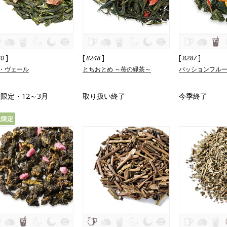
]
[
]
[
]
40
8248
8287
・ヴェール
とちおとめ ～苺の緑茶～
パッションフル
限定・12～3月
取り扱い終了
今季終了
量限定