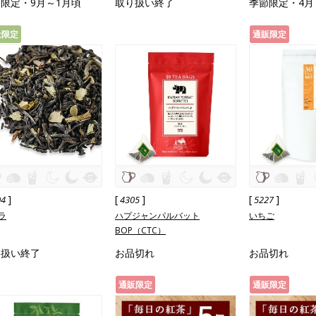
限定・9月～1月頃
取り扱い終了
季節限定・4月
量限定
通販限定
]
[
]
[
]
04
4305
5227
ラ
ハプジャンパルバット
いちご
BOP（CTC）
り扱い終了
お品切れ
お品切れ
通販限定
通販限定