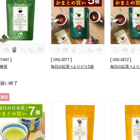
]
[
]
[
]
P7441
ONL3871
ONL3872
 棒茶
毎日の紅茶 ×よりどり5袋
毎日の紅茶 ×より
り扱い終了
販限定