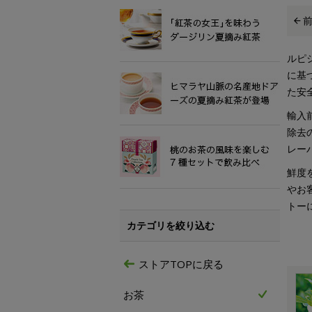
ルピ
に基
た安
輸入
除去
レー
鮮度
やお
トー
カテゴリを絞り込む
ストアTOPに戻る
お茶