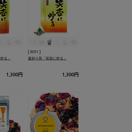
[
]
8051
に炒る」
釜炒り茶「笑壺に炒る」
1,300円
1,300円