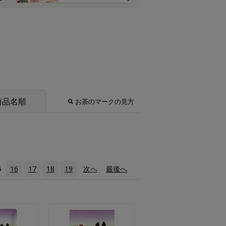
商品名順
お茶のマークの見方
5
16
17
18
19
次へ
›
最後へ
»