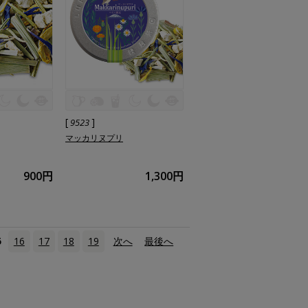
[
]
9523
マッカリヌプリ
900円
1,300円
5
16
17
18
19
次へ
›
最後へ
»