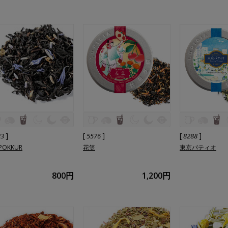
]
[
]
[
]
23
5576
8288
POKKUR
花笠
東京パティオ
800円
1,200円