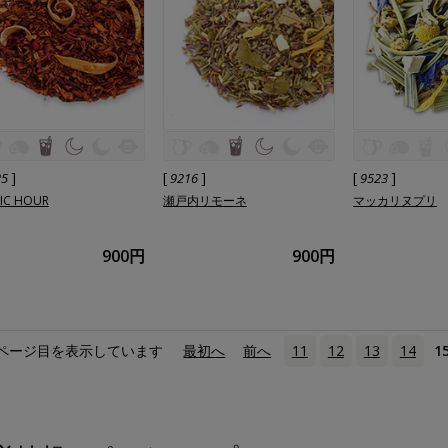
]
[
]
[
]
25
9216
9523
IC HOUR
瀬戸内リモーネ
マッカリヌプリ
900円
900円
ページ目を表示しています
«
最初へ
‹
前へ
11
12
13
14
1