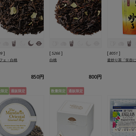
]
[
]
[
]
09
5266
8051
フェ・白桃
白桃
釜炒り茶「笑壺
850円
800円
量限定
通販限定
数量限定
通販限定