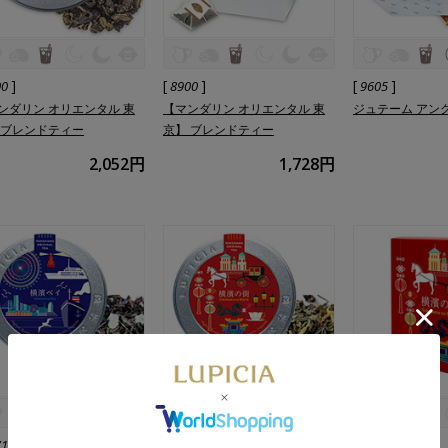
]
[
]
[
]
00
8900
9605
ンダリン オリエンタル 東
【マンダリン オリエンタル 東
ジュテーム アン
 ブレンドティー
京】 ブレンドティー
2,052円
1,728円
]
[
]
[
]
71
8525
8525