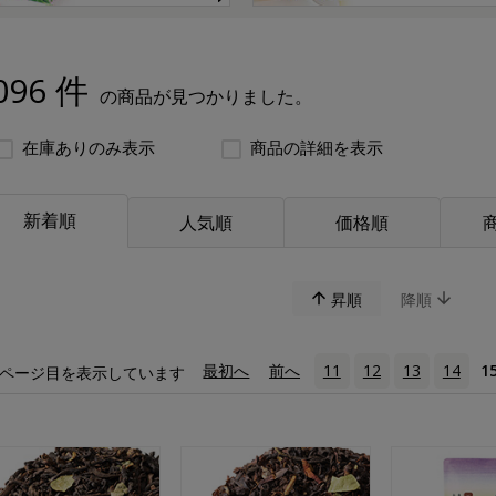
096 件
の商品が見つかりました。
在庫ありのみ表示
商品の詳細を表示
新着順
人気順
価格順
昇順
降順
«
最初へ
‹
前へ
11
12
13
14
1
ページ目を表示しています