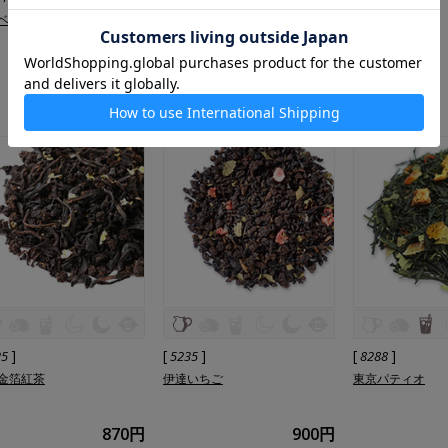
ベイ
横濱の街
横濱の街
1,300円
1,300円
]
[
]
[
]
25
5235
8288
金箔紅茶
伊達いちご
東京パティオ
870円
900円