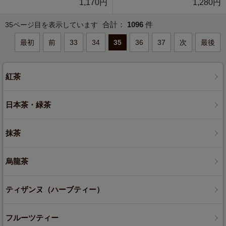
1,170円
1,280円
合計：
1096
件
35ページ目を表示しています
最初
前
33
34
35
36
37
次
最後
紅茶
日本茶・緑茶
抹茶
烏龍茶
ティザンヌ（ハーブティー）
フルーツティー