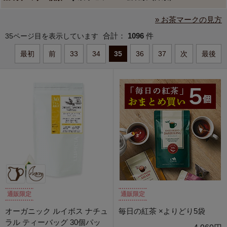
» お茶マークの見方
合計：
1096
件
35ページ目を表示しています
最初
前
33
34
35
36
37
次
最後
通販限定
通販限定
オーガニック ルイボス ナチュ
毎日の紅茶 ×よりどり5袋
ラル ティーバッグ 30個パッ