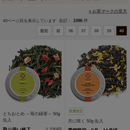
» お茶マークの見方
合計：
1096
件
40ページ目を表示しています
最初
前
36
37
38
39
40
数量限定
とちおとめ ～苺の緑茶～ 50g
缶入
月に咲く 50g 缶入
取り扱い終了
1,230円