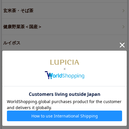
玄米茶・そば茶
健康野菜茶＜国産＞
ルイボス
麦茶・オルヅォ
ジャスミン茶
白茶
プーアル茶（黒茶）
チャイ