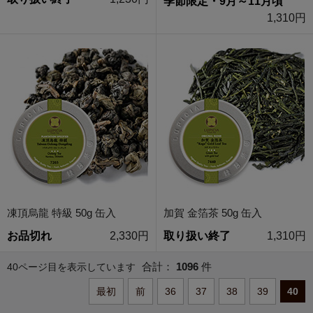
季節限定・9月～11月頃
1,310円
凍頂烏龍 特級 50g 缶入
加賀 金箔茶 50g 缶入
お品切れ
2,330円
取り扱い終了
1,310円
合計：
1096
件
40ページ目を表示しています
最初
前
36
37
38
39
40