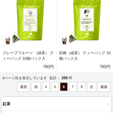
グレープフルーツ （緑茶） テ
巨峰（緑茶） ティーバッグ 10
ィーバッグ 10個パック入
個パック入
780円
780円
合計：
289
件
6ページ目を表示しています
最初
前
4
5
6
7
8
次
最後
紅茶