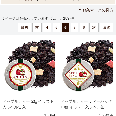
» お茶マークの見方
合計：
289
件
6ページ目を表示しています
最初
前
4
5
6
7
8
次
最後
アップルティー 50g イラスト
アップルティー ティーバッグ
入ラベル缶入
10個 イラスト入ラベル缶
1,150円
1,280円