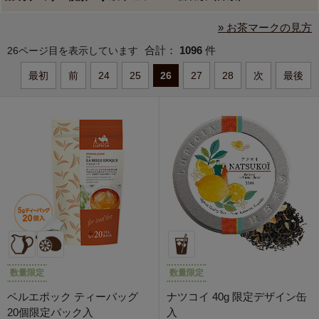
» お茶マークの見方
合計：
1096
件
26ページ目を表示しています
最初
前
24
25
26
27
28
次
最後
数量限定
数量限定
ベルエポック ティーバッグ
ナツコイ 40g 限定デザイン缶
20個限定パック入
入