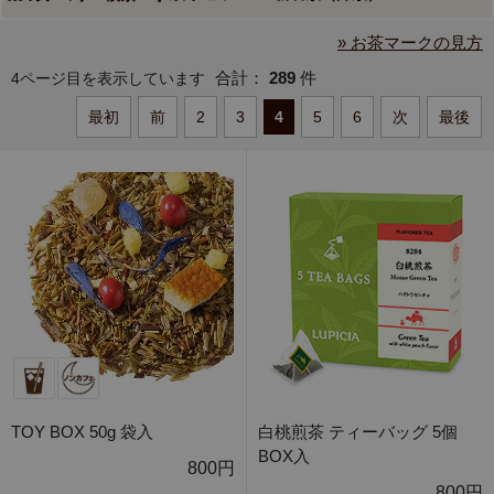
» お茶マークの見方
合計：
289
件
4ページ目を表示しています
最初
前
2
3
4
5
6
次
最後
TOY BOX 50g 袋入
白桃煎茶 ティーバッグ 5個
BOX入
800円
800円