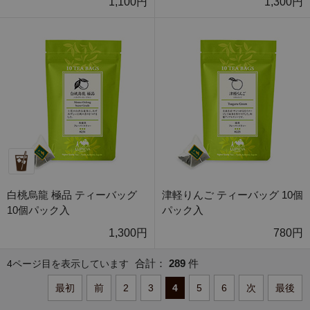
1,100円
1,300円
白桃烏龍 極品 ティーバッグ
津軽りんご ティーバッグ 10個
10個パック入
パック入
1,300円
780円
合計：
289
件
4ページ目を表示しています
最初
前
2
3
4
5
6
次
最後