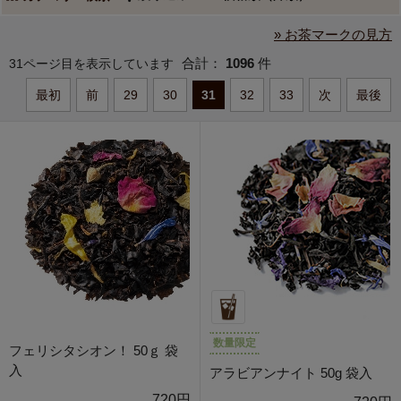
» お茶マークの見方
合計：
1096
件
31ページ目を表示しています
最初
前
29
30
31
32
33
次
最後
数量限定
フェリシタシオン！ 50ｇ 袋
入
アラビアンナイト 50g 袋入
720円