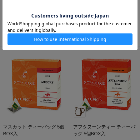
テ・オ・レ 50g 袋入
茉莉花茶 50g 袋入
680円
680円
マスカット ティーバッグ 5個
アフタヌーンティー ティーバ
BOX入
ッグ 5個BOX入