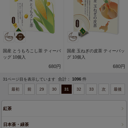
国産 とうもろこし茶 ティーバ
国産 玉ねぎの皮茶 ティーバッ
ッグ 10個入
グ 10個入
680円
680円
合計：
1096
件
31ページ目を表示しています
最初
前
29
30
31
32
33
次
最後
紅茶
日本茶・緑茶