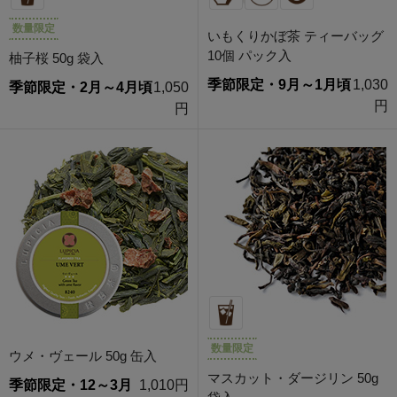
数量限定
いもくりかぼ茶 ティーバッグ
10個 パック入
柚子桜 50g 袋入
季節限定・9月～1月頃
1,030
季節限定・2月～4月頃
1,050
円
円
数量限定
ウメ・ヴェール 50g 缶入
マスカット・ダージリン 50g
季節限定・12～3月
1,010円