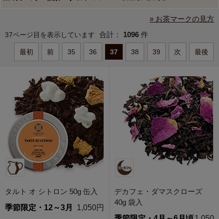
» お茶マークの見方
合計：
1096
件
37ページ目を表示しています
最初
前
35
36
37
38
39
次
最後
タルト オ シトロン 50g 缶入
デカフェ・ダマスクローズ
40g 袋入
季節限定・12～3月
1,050円
季節限定・4月～6月頃
1,050