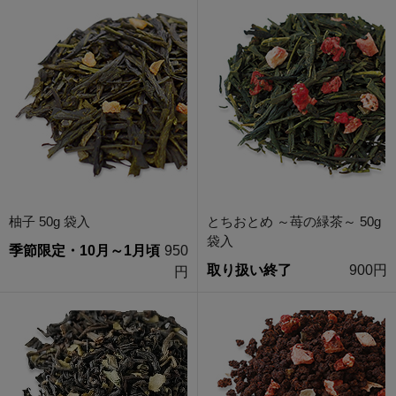
柚子 50g 袋入
とちおとめ ～苺の緑茶～ 50g
袋入
季節限定・10月～1月頃
950
取り扱い終了
900円
円