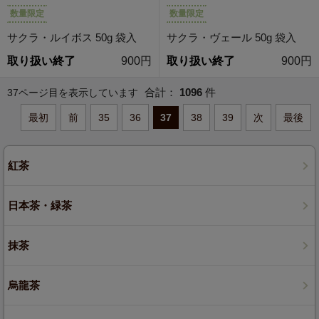
数量限定
数量限定
サクラ・ルイボス 50g 袋入
サクラ・ヴェール 50g 袋入
取り扱い終了
900円
取り扱い終了
900円
合計：
1096
件
37ページ目を表示しています
最初
前
35
36
37
38
39
次
最後
紅茶
日本茶・緑茶
抹茶
烏龍茶