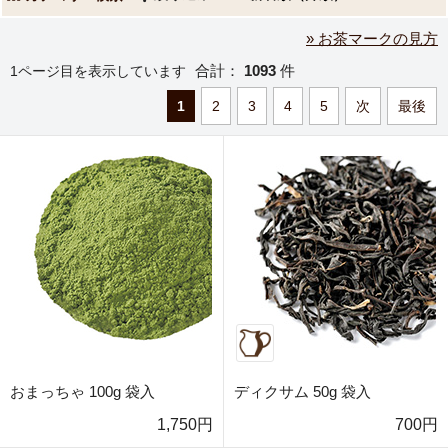
» お茶マークの見方
合計：
1093
件
1ページ目を表示しています
1
2
3
4
5
次
最後
おまっちゃ 100g 袋入
ディクサム 50g 袋入
1,750円
700円