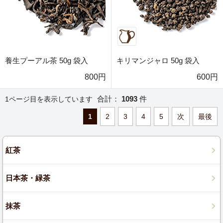
養生プーアル茶 50g 袋入
キリマンジャロ 50g 袋入
800円
600円
合計：
1093
件
1ページ目を表示しています
1
2
3
4
5
次
最後
紅茶
日本茶・緑茶
抹茶