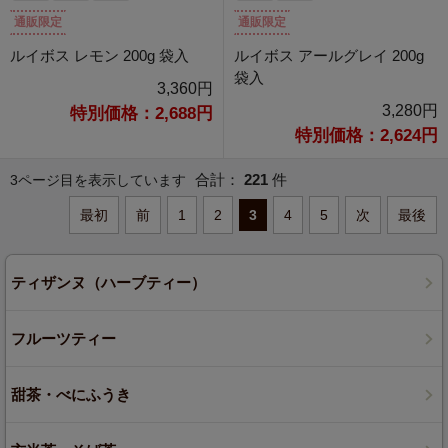
通販限定
通販限定
ルイボス レモン 200g 袋入
ルイボス アールグレイ 200g
袋入
3,360円
3,280円
特別価格：2,688円
特別価格：2,624円
合計：
221
件
3ページ目を表示しています
最初
前
1
2
3
4
5
次
最後
ティザンヌ（ハーブティー）
フルーツティー
甜茶・べにふうき