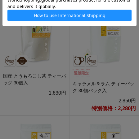
通販限定
国産 とうもろこし茶 ティーバ
ッグ 30個入
キャラメル＆ラム ティーバッ
グ 30個パック入
1,630円
2,850円
特別価格：2,280円