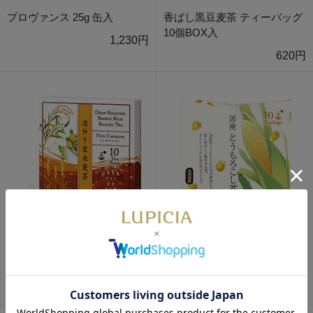
プロヴァンス 25g 缶入
香ばし黒豆麦茶 ティーバッグ
10個BOX入
1,230円
620円
深炒り玄米麦茶 ティーバッグ
国産 とうもろこし茶 ティーバ
10個BOX入
ッグ 10個入
600円
680円