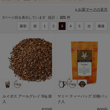
» お茶マークの見方
合計：
221
件
3ページ目を表示しています
最初
前
1
2
3
4
5
次
最後
ルイボス アールグレイ 50g 袋
ヤミー ティーバッグ 10個パッ
入
ク入
820円
900円