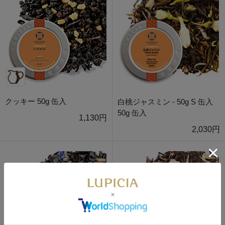
クッキー 50g 缶入
白桃ジャスミン - 50g S 缶入
50g 缶入
1,130円
2,030円