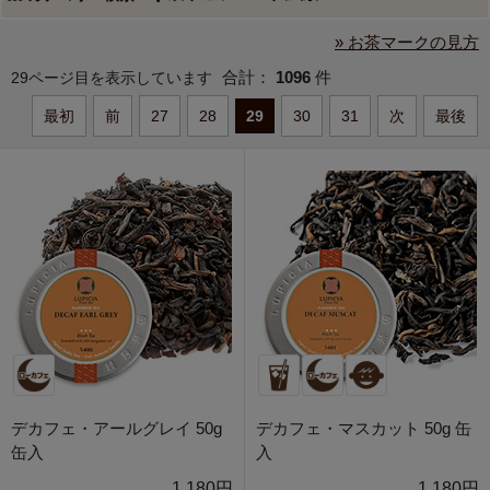
» お茶マークの見方
合計：
1096
件
29ページ目を表示しています
最初
前
27
28
29
30
31
次
最後
デカフェ・アールグレイ 50g
デカフェ・マスカット 50g 缶
缶入
入
1,180円
1,180円