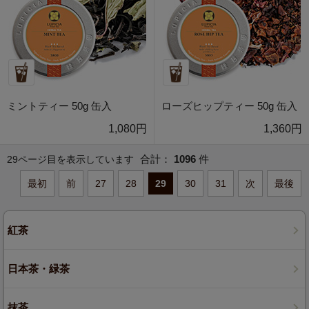
ミントティー 50g 缶入
ローズヒップティー 50g 缶入
1,080円
1,360円
合計：
1096
件
29ページ目を表示しています
最初
前
27
28
29
30
31
次
最後
紅茶
日本茶・緑茶
抹茶