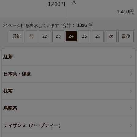
入
1,410円
1,410円
合計：
1096
件
24ページ目を表示しています
最初
前
22
23
24
25
26
次
最後
紅茶
日本茶・緑茶
抹茶
烏龍茶
ティザンヌ（ハーブティー）