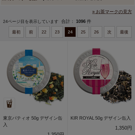
» お茶マークの見方
合計：
1096
件
24ページ目を表示しています
最初
前
22
23
24
25
26
次
最後
東京パティオ 50g デザイン缶
KIR ROYAL 50g デザイン缶入
入
1,350円
1,350円