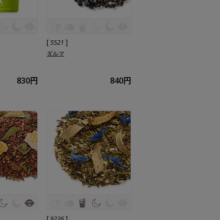
[
]
5521
ダルマ
830円
840円
[
]
9226