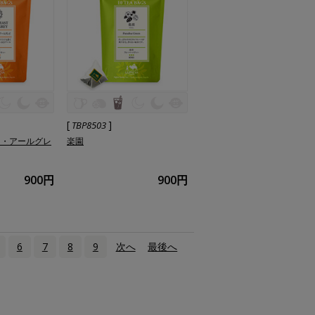
[
]
TBP8503
ト・アールグレ
楽園
900円
900円
6
7
8
9
次へ
›
最後へ
»