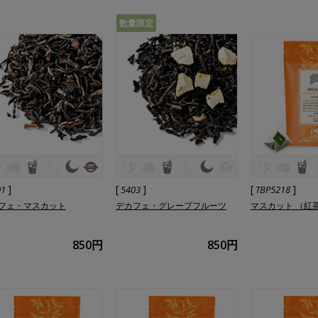
数量限定
]
[
]
[
]
01
5403
TBP5218
フェ・マスカット
デカフェ・グレープフルーツ
マスカット （紅
850円
850円