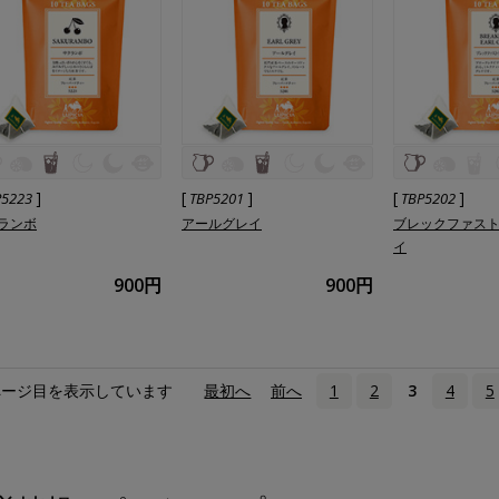
]
[
]
[
]
P5223
TBP5201
TBP5202
ランボ
アールグレイ
ブレックファス
イ
900円
900円
ページ目を表示しています
«
最初へ
‹
前へ
1
2
3
4
5