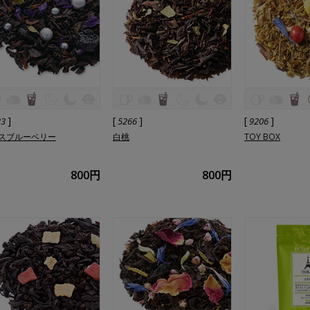
]
[
]
[
]
33
5266
9206
スブルーベリー
白桃
TOY BOX
800円
800円