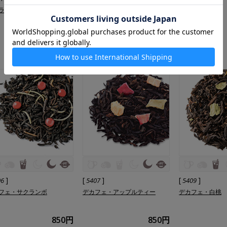
ラザード
ジャルダン ソバージュ
ルイボス レモン
840円
840円
]
[
]
[
]
06
5407
5409
フェ・サクランボ
デカフェ・アップルティー
デカフェ・白桃
850円
850円