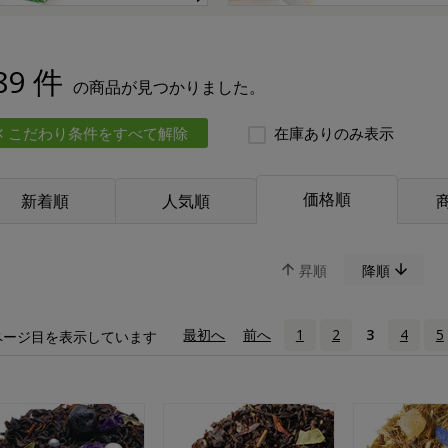
89 件
の商品が見つかりました。
こだわり条件をすべて解除
在庫ありのみ表示
価格順
新着順
人気順
昇順
降順
«
最初へ
‹
前へ
1
2
3
4
5
ページ目を表示しています