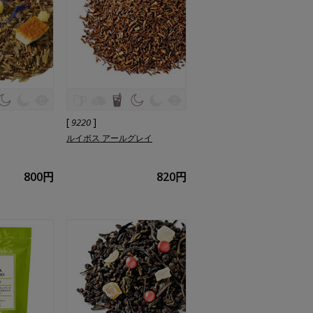
[
]
9220
ルイボス アールグレイ
800円
820円