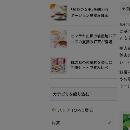
ルピ
に基
た安
輸入
除去
レー
鮮度
やお
トー
カテゴリを絞り込む
ストアTOPに戻る
お茶