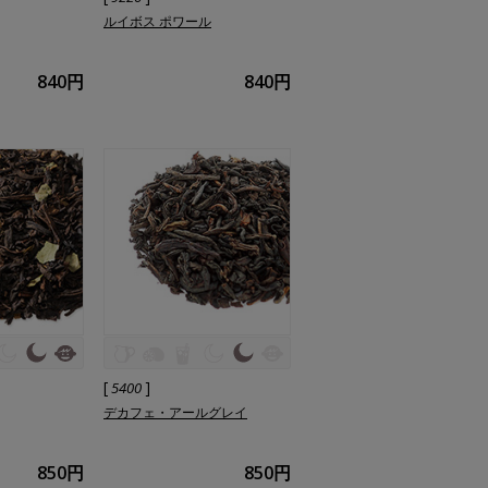
ルイボス ポワール
840円
840円
[
]
5400
デカフェ・アールグレイ
850円
850円