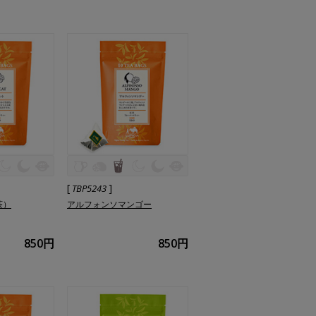
[
]
TBP5243
茶）
アルフォンソマンゴー
850円
850円