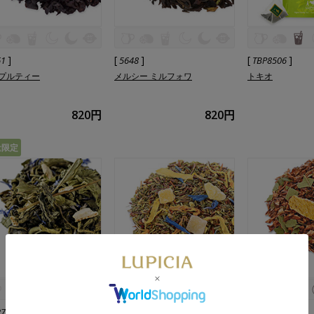
]
[
]
[
]
61
5648
TBP8506
プルティー
メルシー ミルフォワ
トキオ
820円
820円
量限定
]
[
]
[
]
27
9203
9219