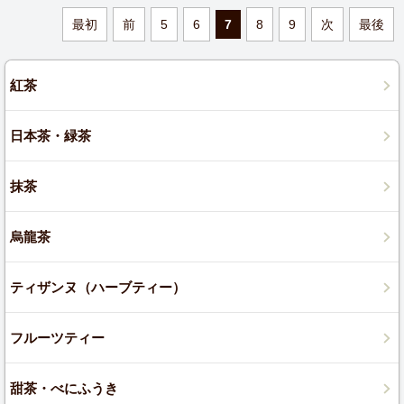
最初
前
5
6
7
8
9
次
最後
紅茶
日本茶・緑茶
抹茶
烏龍茶
ティザンヌ（ハーブティー）
フルーツティー
甜茶・べにふうき