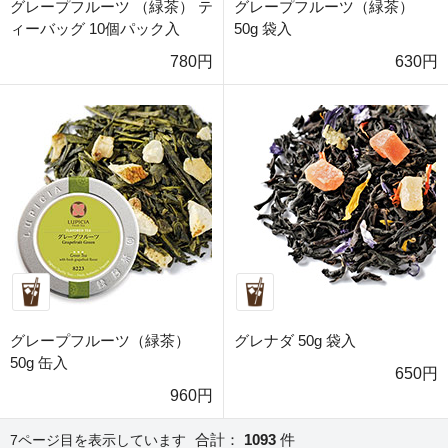
グレープフルーツ （緑茶） テ
グレープフルーツ（緑茶）
ィーバッグ 10個パック入
50g 袋入
780円
630円
グレープフルーツ（緑茶）
グレナダ 50g 袋入
50g 缶入
650円
960円
合計：
1093
件
7ページ目を表示しています