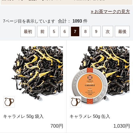
» お茶マークの見方
合計：
1093
件
7ページ目を表示しています
最初
前
5
6
7
8
9
次
最後
キャラメレ 50g 袋入
キャラメレ 50g 缶入
700円
1,030円