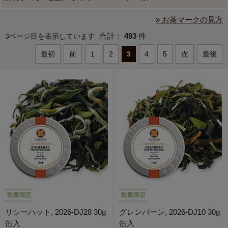
» お茶マークの見方
合計：
493
件
3ページ目を表示しています
最初
前
1
2
3
4
5
次
最後
数量限定
数量限定
リシーハット, 2026-DJ28 30g
グレンバーン, 2026-DJ10 30g
缶入
缶入