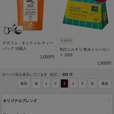
数量限定
デカフェ・キャラメル ティー
バッグ 10個入
旬のニルギリ 飲みくらべセッ
ト 2026
1,000円
1,800円
合計：
493
件
3ページ目を表示しています
最初
前
1
2
3
4
5
次
最後
オリジナルブレンド