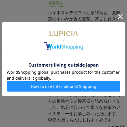
数量限定
ルイボスやデカフェ紅茶10種と、夏限
定のすいかが香る麦茶、茶こし付きの
耐熱ガラス製茶器をセットにしまし
た。暑い夏のひとやすみの時間に嬉し
い、アイスティーの贈りものです。
5,050円
アイスティーセレクションと茶器
「サマーリゾート」
20種のアイスティーを楽しめる。
数量限定
リーフタイプのお茶20種と、茶こし付
きの耐熱ガラス製茶器を詰め合わせま
した。気分に合わせて様々なお茶のア
イスティーをお楽しみいただけます。
季節の贈りものにもおすすめです。