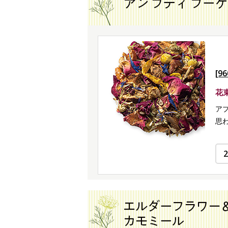
[9
花
ア
思