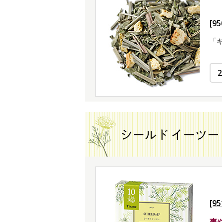
[9
「
[9
爽