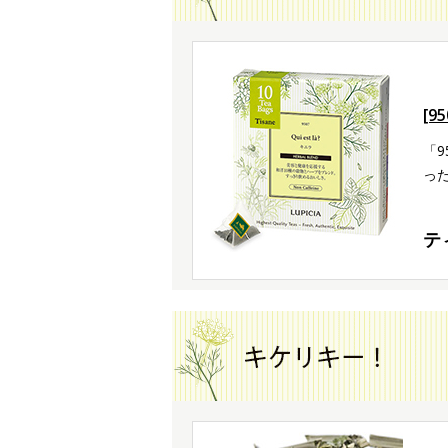
[9
「
っ
テ