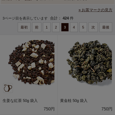
» お茶マークの見方
合計：
424
件
3ページ目を表示しています
最初
前
1
2
3
4
5
次
最後
生姜な紅茶 50g 袋入
黄金桂 50g 袋入
750円
750円