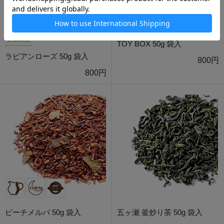
数量限定
TOY BOX 50g 袋入
ラビアンローズ 50g 袋入
800円
800円
ピーチメルバ 50g 袋入
五ヶ瀬 釜炒り茶 50g 袋入