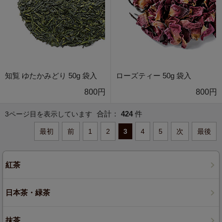
知覧 ゆたかみどり 50g 袋入
ローズティー 50g 袋入
800円
800円
合計：
424
件
3ページ目を表示しています
最初
前
1
2
3
4
5
次
最後
紅茶
日本茶・緑茶
抹茶