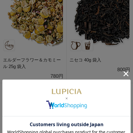
エルダーフラワー＆カモミー
ニセコ 40g 袋入
ル 25g 袋入
800円
780円