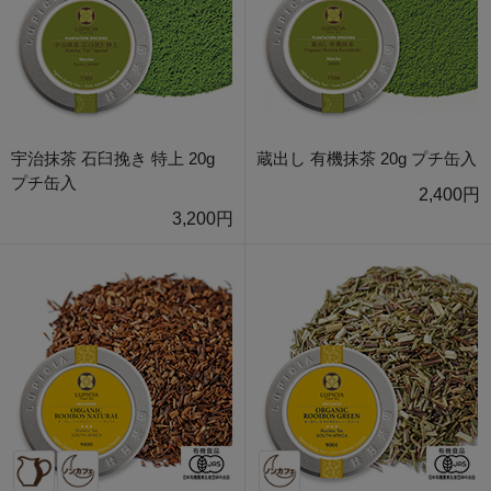
宇治抹茶 石臼挽き 特上 20g
蔵出し 有機抹茶 20g プチ缶入
プチ缶入
2,400円
3,200円