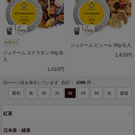
数量限定
ジュテーム ピュール 50g 缶入
ジュテーム エクラタン 50g 缶
1,410円
入
1,410円
合計：
1096
件
32ページ目を表示しています
最初
前
30
31
32
33
34
次
最後
紅茶
日本茶・緑茶