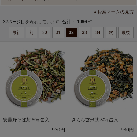
» お茶マークの見方
合計：
1096
件
32ページ目を表示しています
最初
前
30
31
32
33
34
次
最後
安曇野そば茶 50g 缶入
きらら玄米茶 50g 缶入
930円
930円