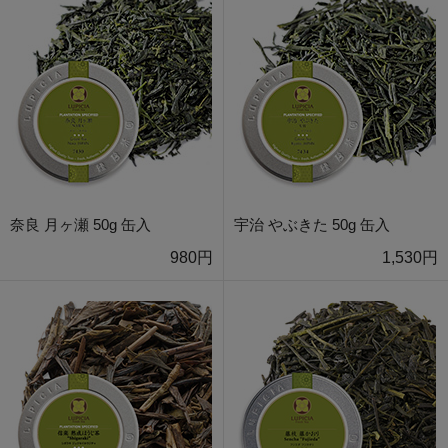
奈良 月ヶ瀬 50g 缶入
宇治 やぶきた 50g 缶入
980円
1,530円