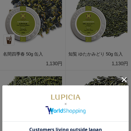
名間四季春 50g 缶入
知覧 ゆたかみどり 50g 缶入
1,130円
1,130円