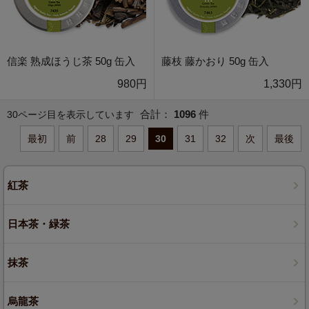
信楽 熟成ほうじ茶 50g 缶入
藤枝 藤かおり 50g 缶入
980円
1,330円
合計：
1096
件
30ページ目を表示しています
最初
前
28
29
30
31
32
次
最後
紅茶
日本茶・緑茶
抹茶
烏龍茶