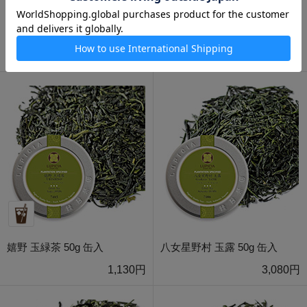
頴娃 あさつゆ 50g 缶入
五ヶ瀬 釜炒り茶 50g 缶入
1,330円
1,130円
嬉野 玉緑茶 50g 缶入
八女星野村 玉露 50g 缶入
1,130円
3,080円