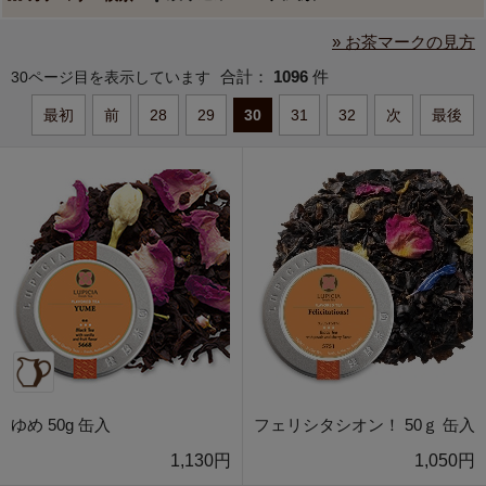
» お茶マークの見方
合計：
1096
件
30ページ目を表示しています
最初
前
28
29
30
31
32
次
最後
ゆめ 50g 缶入
フェリシタシオン！ 50ｇ 缶入
1,130円
1,050円