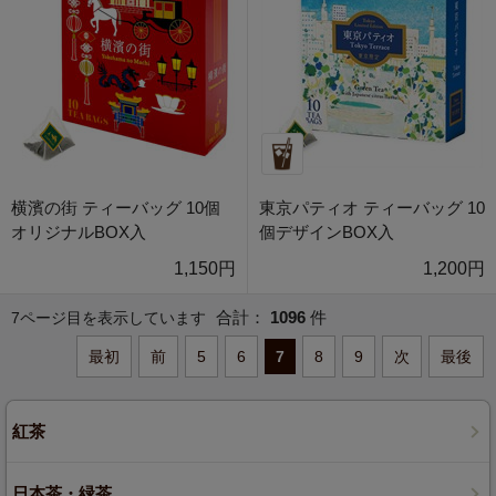
横濱の街 ティーバッグ 10個
東京パティオ ティーバッグ 10
オリジナルBOX入
個デザインBOX入
1,150円
1,200円
合計：
1096
件
7ページ目を表示しています
最初
前
5
6
7
8
9
次
最後
紅茶
日本茶・緑茶