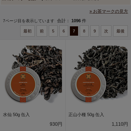
» お茶マークの見方
合計：
1096
件
7ページ目を表示しています
最初
前
5
6
7
8
9
次
最後
水仙 50g 缶入
正山小種 50g 缶入
930円
1,110円