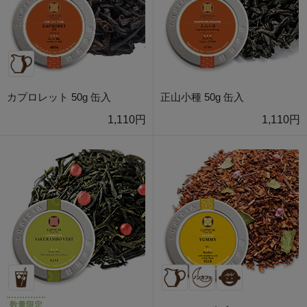
カプロレット 50g 缶入
正山小種 50g 缶入
1,110円
1,110円
数量限定