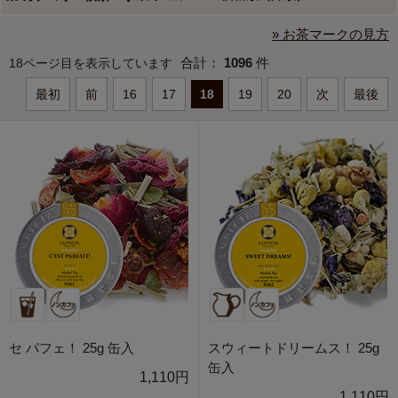
» お茶マークの見方
合計：
1096
件
18ページ目を表示しています
最初
前
16
17
18
19
20
次
最後
セ パフェ！ 25g 缶入
スウィートドリームス！ 25g
缶入
1,110円
1,110円