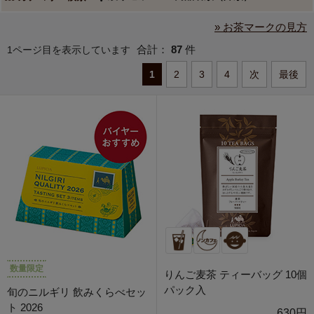
» お茶マークの見方
合計：
87
件
1ページ目を表示しています
1
2
3
4
次
最後
数量限定
りんご麦茶 ティーバッグ 10個
パック入
旬のニルギリ 飲みくらべセッ
ト 2026
630円