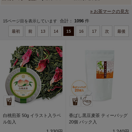
» お茶マークの見方
合計：
1096
件
15ページ目を表示しています
最初
前
13
14
15
16
17
次
最後
白桃煎茶 50g イラスト入ラベ
香ばし黒豆麦茶 ティーバッグ
ル缶入
20個 パック入
1,330円
1,240円