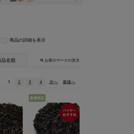
商品の詳細を表示
商品名順
お茶のマークの見方
1
2
3
4
次へ
›
最後へ
»
数量限定