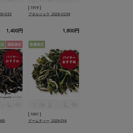
[
]
1919
6-O33
プタルジョラ, 2026-O239
1,400円
1,800円
限定
通販限定
数量限定
[
]
1001
J65
グームティー, 2026-DJ4