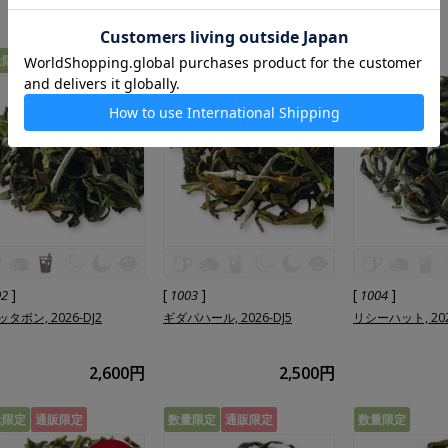
2,500円
2,800円
量限定
数量限定
数量限定
]
[
]
[
]
02
1003
1004
タボン, 2026-DJ2
ギダパハール, 2026-DJ5
リシーハット, 202
2,600円
2,500円
量限定
通販限定
数量限定
通販限定
数量限定