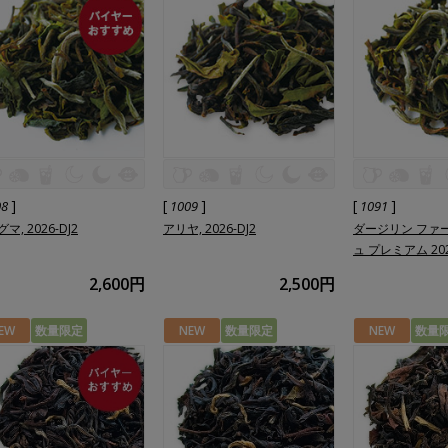
]
[
]
[
]
08
1009
1091
マ, 2026-DJ2
アリヤ, 2026-DJ2
ダージリン ファ
ュ プレミアム 20
2,600円
2,500円
EW
数量限定
NEW
数量限定
NEW
数量