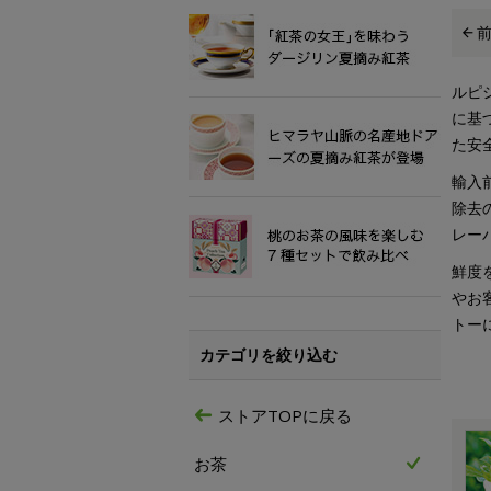
ルピ
に基
た安
輸入
除去
レー
鮮度
やお
トー
カテゴリを絞り込む
ストアTOPに戻る
お茶