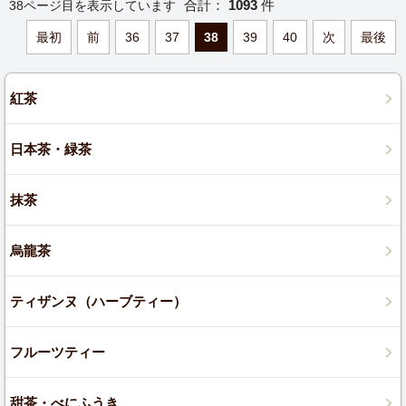
合計：
1093
件
38ページ目を表示しています
最初
前
36
37
38
39
40
次
最後
紅茶
日本茶・緑茶
抹茶
烏龍茶
ティザンヌ（ハーブティー）
フルーツティー
甜茶・べにふうき