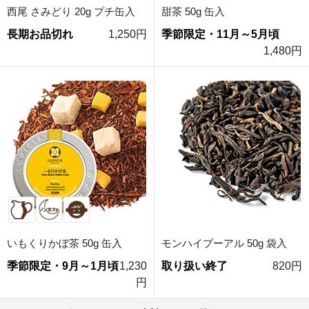
西尾 さみどり 20g プチ缶入
甜茶 50g 缶入
長期お品切れ
1,250円
季節限定・11月～5月頃
1,480円
いもくりかぼ茶 50g 缶入
モンハイプーアル 50g 袋入
季節限定・9月～1月頃
1,230
取り扱い終了
820円
円