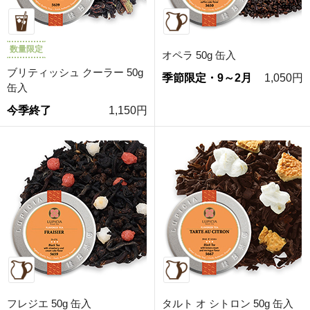
数量限定
オペラ 50g 缶入
ブリティッシュ クーラー 50g
季節限定・9～2月
1,050円
缶入
今季終了
1,150円
フレジエ 50g 缶入
タルト オ シトロン 50g 缶入