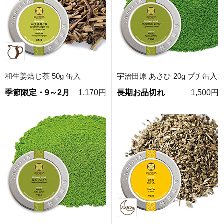
和生姜焙じ茶 50g 缶入
宇治田原 あさひ 20g プチ缶入
季節限定・9～2月
1,170円
長期お品切れ
1,500円