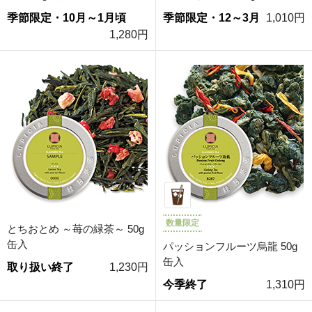
季節限定・10月～1月頃
季節限定・12～3月
1,010円
1,280円
数量限定
とちおとめ ～苺の緑茶～ 50g
缶入
パッションフルーツ烏龍 50g
缶入
取り扱い終了
1,230円
今季終了
1,310円