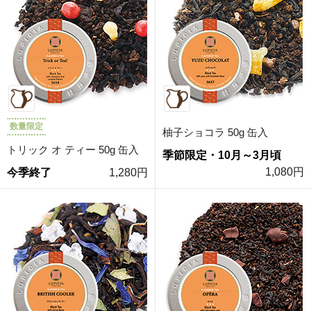
数量限定
柚子ショコラ 50g 缶入
トリック オ ティー 50g 缶入
季節限定・10月～3月頃
1,080円
今季終了
1,280円