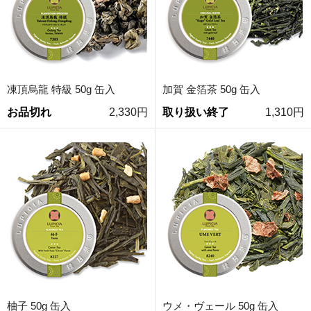
凍頂烏龍 特級 50g 缶入
加賀 金箔茶 50g 缶入
お品切れ
2,330円
取り扱い終了
1,310円
柚子 50g 缶入
ウメ・ヴェール 50g 缶入