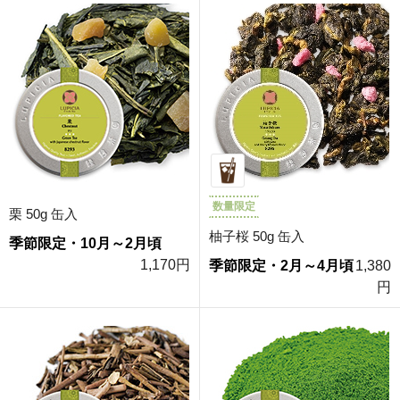
数量限定
栗 50g 缶入
柚子桜 50g 缶入
季節限定・10月～2月頃
1,170円
季節限定・2月～4月頃
1,380
円