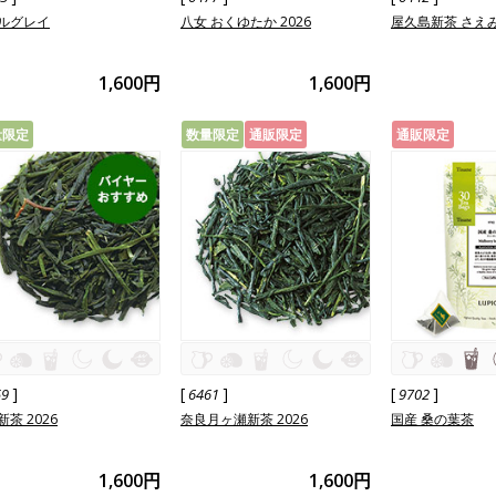
ルグレイ
八女 おくゆたか 2026
屋久島新茶 さえみ
1,600円
1,600円
量限定
数量限定
通販限定
通販限定
]
[
]
[
]
59
6461
9702
茶 2026
奈良月ヶ瀬新茶 2026
国産 桑の葉茶
1,600円
1,600円