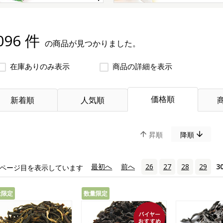
096 件
の商品が見つかりました。
在庫ありのみ表示
商品の詳細を表示
価格順
新着順
人気順
昇順
降順
«
最初へ
‹
前へ
26
27
28
29
3
ページ目を表示しています
量限定
数量限定