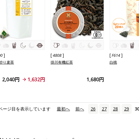
]
[
]
[
]
00
4808
F614
炒り麦茶
掛川有機紅茶
白桃
2,040円
1,632円
1,680円
ページ目を表示しています
«
最初へ
‹
前へ
26
27
28
29
3