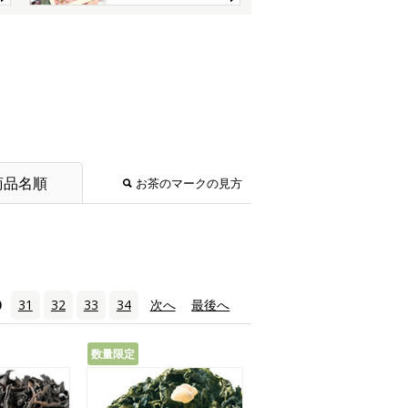
商品名順
お茶のマークの見方
0
31
32
33
34
次へ
›
最後へ
»
数量限定