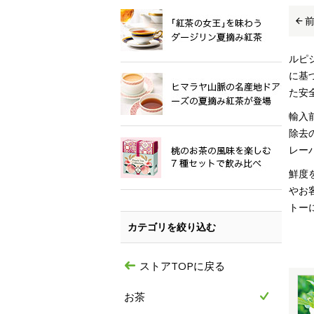
ルピ
に基
た安
輸入
除去
レー
鮮度
やお
トー
カテゴリを絞り込む
ストアTOPに戻る
お茶