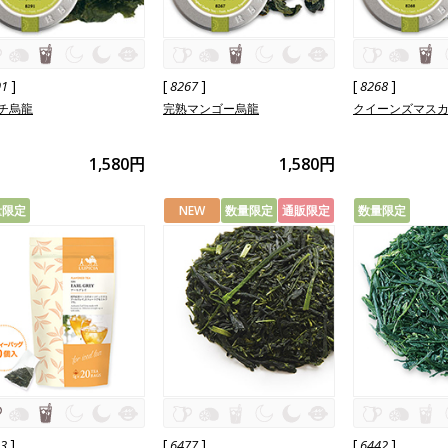
]
[
]
[
]
91
8267
8268
チ烏龍
完熟マンゴー烏龍
クイーンズマス
1,580円
1,580円
量限定
NEW
数量限定
通販限定
数量限定
]
[
]
[
]
13
6477
6442