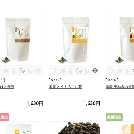
]
[
]
[
]
05
9713
9716
 はと麦茶
国産 とうもろこし茶
国産 玉ねぎの皮
1,630円
1,630円
販限定
数量限定