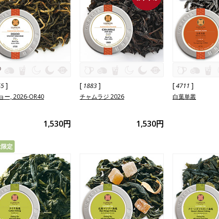
]
[
]
[
]
55
1883
4711
ー, 2026-OR40
チャムラジ 2026
白葉単叢
1,530円
1,530円
量限定