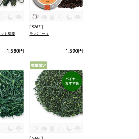
[
]
5267
カット烏龍
ラ バニーユ
1,580円
1,590円
数量限定
[
]
6448