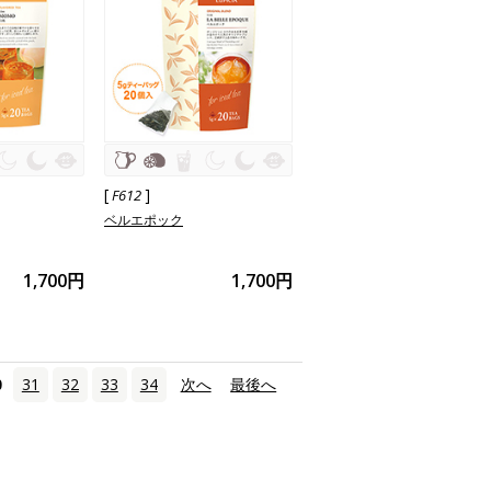
[
]
F612
ベルエポック
1,700円
1,700円
0
31
32
33
34
次へ
›
最後へ
»