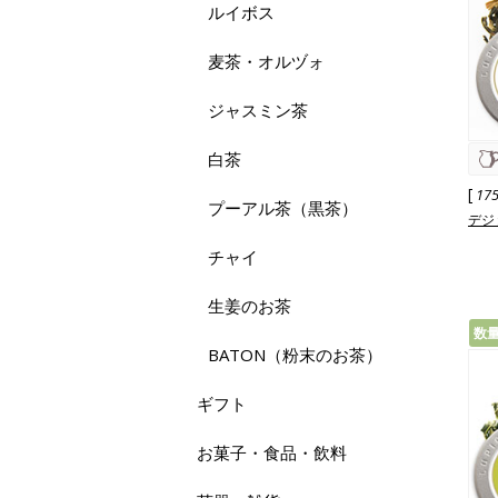
ルイボス
麦茶・オルヅォ
ジャスミン茶
白茶
[
17
プーアル茶（黒茶）
デジョ
チャイ
生姜のお茶
数
BATON（粉末のお茶）
ギフト
お菓子・食品・飲料