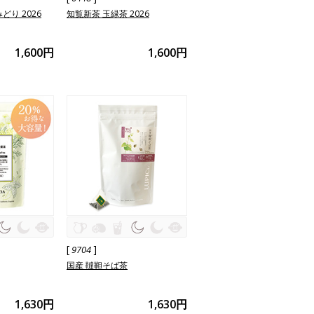
どり 2026
知覧新茶 玉緑茶 2026
1,600円
1,600円
[
]
9704
国産 韃靼そば茶
1,630円
1,630円