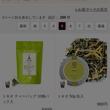
» お茶マークの見方
合計：
289
件
5ページ目を表示しています
最初
前
3
4
5
6
7
次
最後
トキオ ティーバッグ 10個パ
トキオ 50g 缶入
ック入
980円
830円