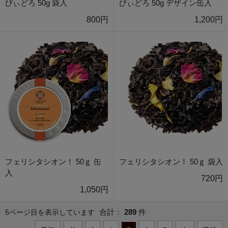
びぃどろ 50g 袋入
びぃどろ 50g デザイン缶入
800円
1,200円
フェリシタシオン！ 50ｇ 缶
フェリシタシオン！ 50ｇ 袋入
入
720円
1,050円
合計：
289
件
5ページ目を表示しています