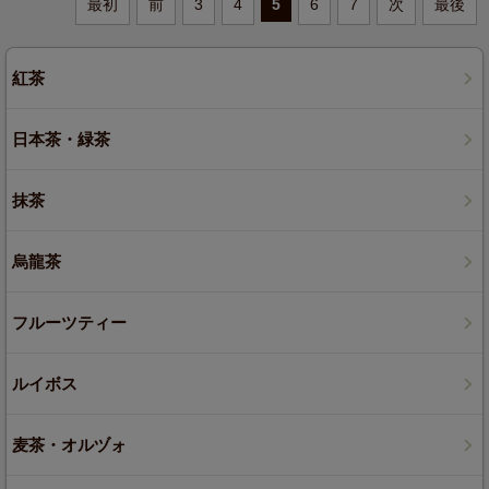
最初
前
3
4
5
6
7
次
最後
紅茶
日本茶・緑茶
抹茶
烏龍茶
フルーツティー
ルイボス
麦茶・オルヅォ