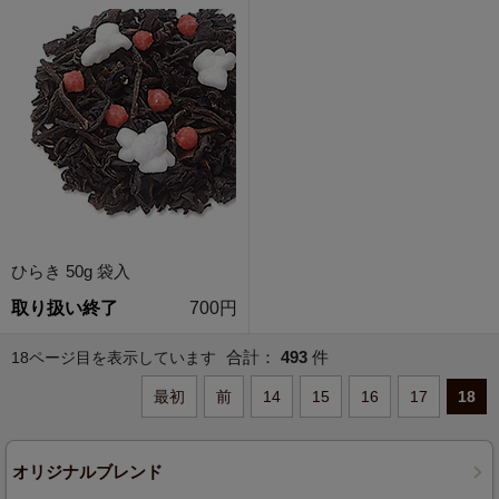
ひらき 50g 袋入
取り扱い終了
700円
合計：
493
件
18ページ目を表示しています
最初
前
14
15
16
17
18
オリジナルブレンド