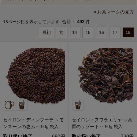
» お茶マークの見方
合計：
493
件
18ページ目を表示しています
最初
前
14
15
16
17
18
セイロン・ディンブーラ ～モ
セイロン・ヌワラエリヤ ～高
ンスーンの恵み～ 50g 袋入
原のリゾート～ 50g 袋入
取り扱い終了
680円
取り扱い終了
730円