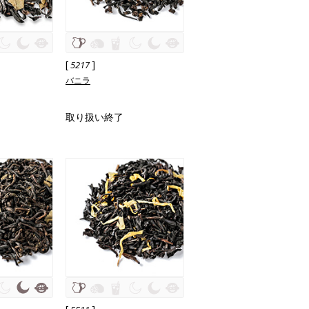
[
]
5217
バニラ
取り扱い終了