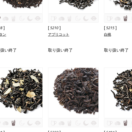
]
[
]
[
]
28
5210
5215
タン
アプリコット
白桃
り扱い終了
取り扱い終了
取り扱い終了