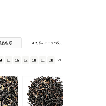
商品名順
お茶のマークの見方
4
15
16
17
18
19
20
21