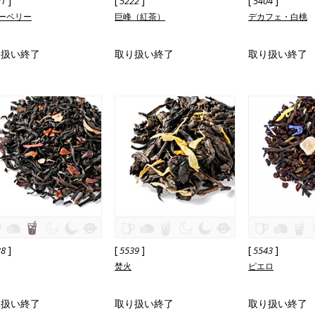
]
[
]
[
]
21
5222
5404
ーベリー
巨峰（紅茶）
デカフェ・白桃
り扱い終了
取り扱い終了
取り扱い終了
]
[
]
[
]
38
5539
5543
焚火
ピエロ
り扱い終了
取り扱い終了
取り扱い終了