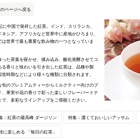
前のページへ戻る
世紀に中国で発祥した紅茶。インド、スリランカ、
ドネシア、アフリカなど世界中に産地がひろまり、
では世界で最も重要な飲み物の一つとなっていま
取った茶葉を寝かせ、揉み込み、酸化発酵させてコ
ある香りと味わいを引き出した紅茶は、品種や製
製造時期などにより様々な種類に分類されます。
な旬のプレミアムティーからミルクティー向けのブ
ド、果実や花の香りで彩った楽しいフレーバードテ
まで、多彩なラインアップをご堪能ください。
集：紅茶の最高峰 ダージリン
特集：濃くておいしいアッサム
軽に楽しめる 「毎日の紅茶」