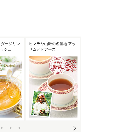
名産地 アッ
伝統を守り進化し続けるニ
英国式紅茶の島セイロンか
ルギリの旬のお茶
ら待望の新茶が到着