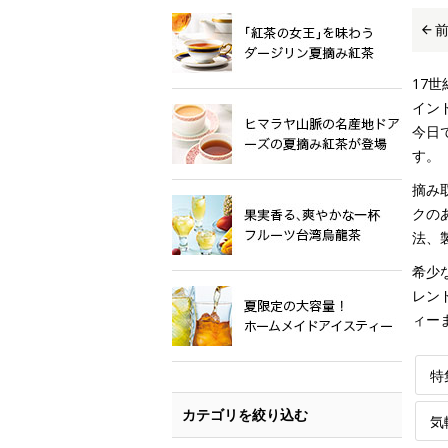
17
イン
今日
す。
摘み
クの
法、
希少
レン
ィー
特
カテゴリを絞り込む
気