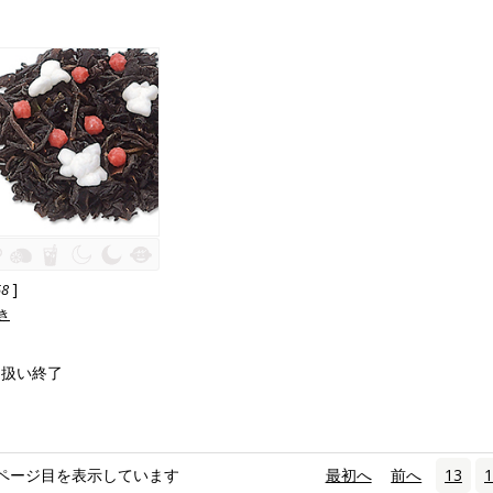
]
58
き
り扱い終了
ページ目を表示しています
«
最初へ
‹
前へ
13
1