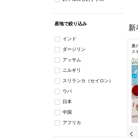
産地で絞り込み
新
インド
の紅
豊かな香りと余韻を楽しむ
夏の気軽なギフトにも アイ
桃
ダージリン
ダージリン夏摘み紅茶
スティーセレクション
種
アッサム
ニルギリ
スリランカ（セイロン）
ウバ
日本
中国
アフリカ