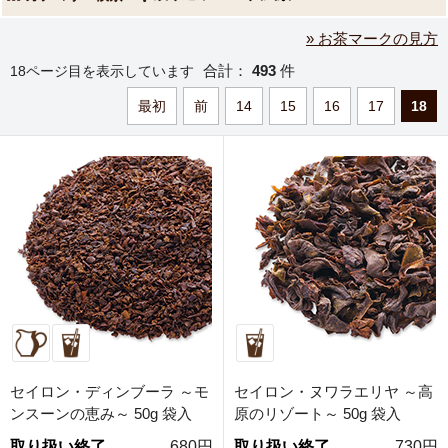
» お茶マークの見方
合計：
493
件
18ページ目を表示しています
最初
前
14
15
16
17
18
セイロン・ディンブーラ ～モ
セイロン・ヌワラエリヤ ～高
ンスーンの恵み～ 50g 袋入
原のリゾート～ 50g 袋入
取り扱い終了
680円
取り扱い終了
730円