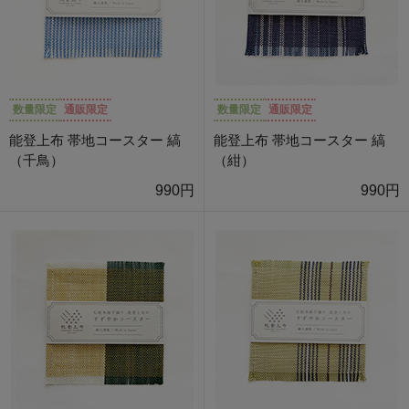
数量限定
通販限定
数量限定
通販限定
能登上布 帯地コースター 縞
能登上布 帯地コースター 縞
（千鳥）
（紺）
990円
990円