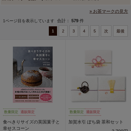
» お茶マークの見方
合計：
579
件
1ページ目を表示しています
1
2
3
4
5
次
最後
数量限定
通販限定
数量限定
通販限定
食べきりサイズの英国菓子と
加賀水引 ぽち袋 茶和セット
幸せスコーン