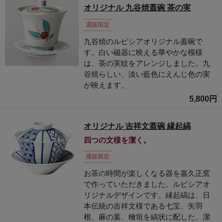
オリジナル 九谷焼蓋碗 茶の実
通販限定
九谷焼のルピシアオリジナル蓋碗で
す。白い磁器に映える華やかな模様
は、茶の実紋をアレンジしました。九
谷焼らしい、淡い藍色にえんじ色の実
が映えます。
5,800円
オリジナル 吉祥文蓋碗 縁起縞
四つの文様を潔く。
通販限定
お茶の時間が楽しくなる器を嘉久正窯
で作っていただきました。ルピシアオ
リジナルデザインです。縁起縞は、日
本伝統の吉祥文様である七宝、矢羽
根、麻の葉、檜垣を縞状に配した、潔