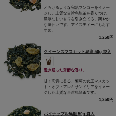
とろけるような完熟マンゴーをイメー
ジし、上質な台湾烏龍茶を香りづけ。
濃厚な甘い香りを引き立てる、爽やか
な味わいです。アイスティーにもおす
すめ。
1,250円
クイーンズマスカット烏龍 50g 袋入
透き通った芳醇な香り。
甘く高貴に香る、葡萄の女王マスカッ
ト・オブ・アレキサンドリアをイメー
ジした上質な台湾烏龍茶です。
1,250円
パイナップル烏龍 50g 袋入