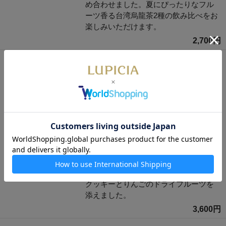
め合わせました。夏にぴったりなフル
ーツ香る台湾烏龍茶2種の飲み比べをお
楽しみいただけます。
2,700円
台湾茶2種とお菓子「彩虹（さいこ
う）」
夏にふさわしいお茶とお菓子のセッ
ト。
数量限定
完熟パイナップルを思わせる甘くジュ
ーシーな香りの「パイナップル烏龍」
と、とろけるように甘く濃厚な香りの
「完熟マンゴー烏龍」に、紅茶が香る
クッキーとりんごのドライフルーツを
添えました。
3,600円