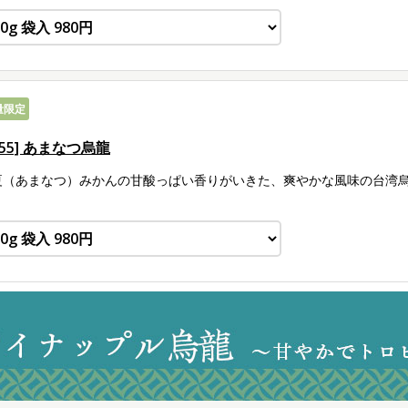
量限定
255] あまなつ烏龍
夏（あまなつ）みかんの甘酸っぱい香りがいきた、爽やかな風味の台湾