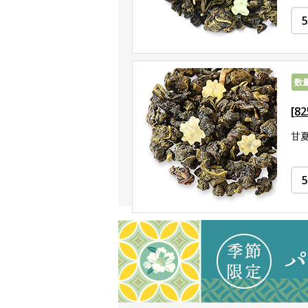
数
[8
甘