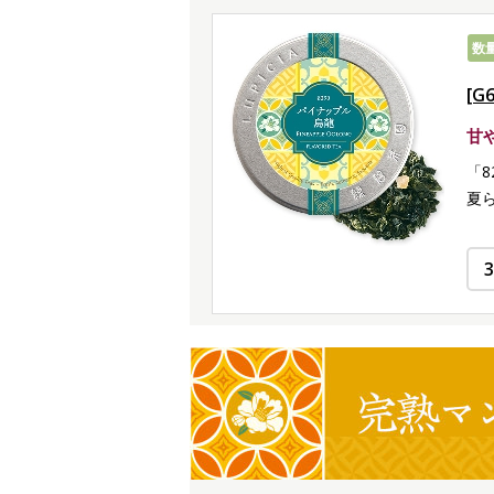
数
[G
甘
「
夏