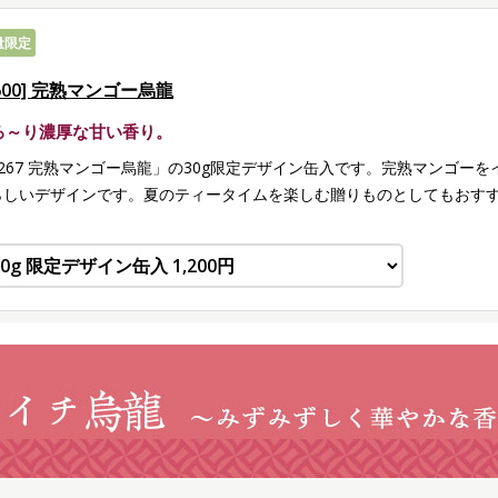
量限定
600] 完熟マンゴー烏龍
ろ～り濃厚な甘い香り。
8267 完熟マンゴー烏龍」の30g限定デザイン缶入です。完熟マンゴー
らしいデザインです。夏のティータイムを楽しむ贈りものとしてもおす