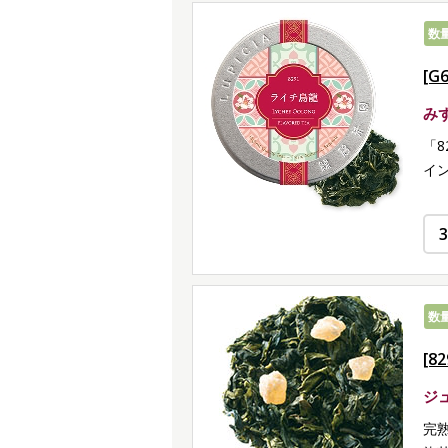
数
[G
み
「
イ
数
[8
ジ
完