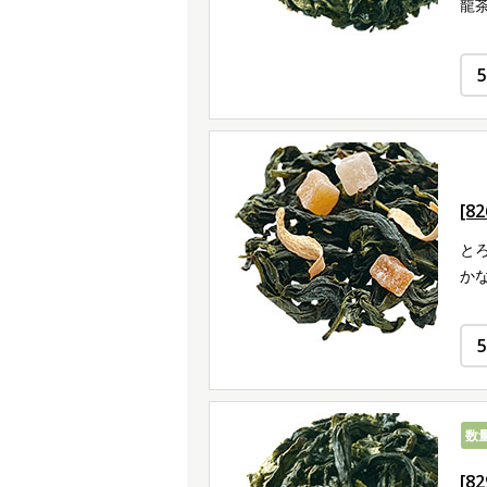
龍
[8
と
か
数
[8