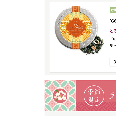
数
[G
と
「
夏