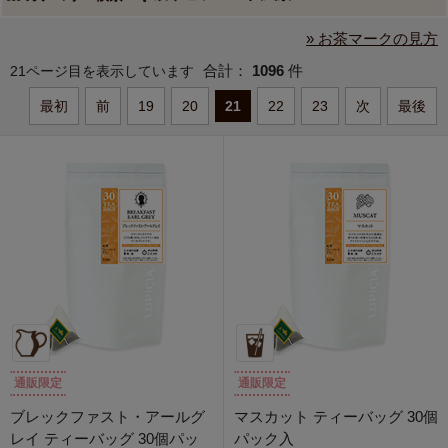
» お茶マークの見方
合計：
1096
件
21ページ目を表示しています
最初
前
19
20
21
22
23
次
最後
通販限定
通販限定
ブレックファスト・アールグ
マスカット ティーバッグ 30個
レイ ティーバッグ 30個パッ
パック入