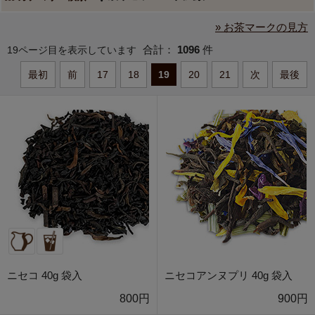
» お茶マークの見方
合計：
1096
件
19ページ目を表示しています
最初
前
17
18
19
20
21
次
最後
ニセコ 40g 袋入
ニセコアンヌプリ 40g 袋入
800円
900円