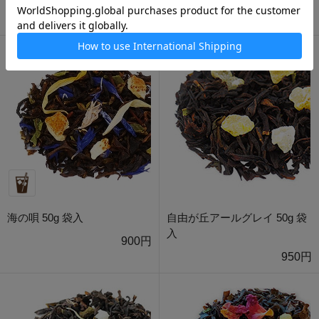
800円
900円
海の唄 50g 袋入
自由が丘アールグレイ 50g 袋
入
900円
950円