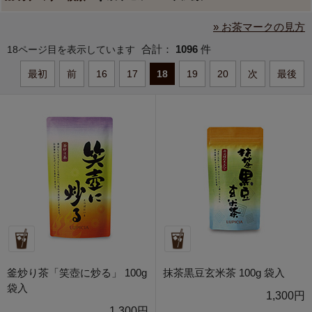
» お茶マークの見方
合計：
1096
件
18ページ目を表示しています
最初
前
16
17
18
19
20
次
最後
釜炒り茶「笑壺に炒る」 100g
抹茶黒豆玄米茶 100g 袋入
袋入
1,300円
1,300円