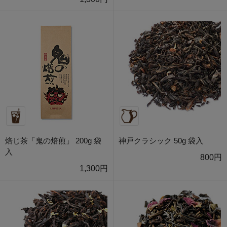
焙じ茶「鬼の焙煎」 200g 袋
神戸クラシック 50g 袋入
入
800円
1,300円