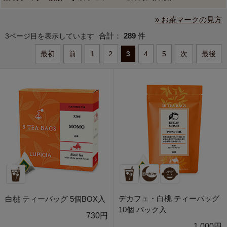
» お茶マークの見方
合計：
289
件
3ページ目を表示しています
最初
前
1
2
3
4
5
次
最後
デカフェ・白桃 ティーバッグ
白桃 ティーバッグ 5個BOX入
10個 パック入
730円
1,000円