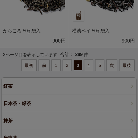
からころ 50g 袋入
横濱ベイ 50g 袋入
900円
900円
合計：
289
件
3ページ目を表示しています
最初
前
1
2
3
4
5
次
最後
紅茶
日本茶・緑茶
抹茶
烏龍茶